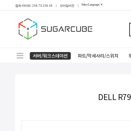
Select Language
▼
접속 아이피 :
216.73.216.10
|
모바일버전
|
서버/워크스테이션
파트/악세사리/스위치
DELL R79