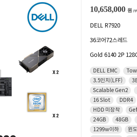
10,658,000
원
(
DELL R7920
36코어72스레드
Gold 6140 2P 128
DELL EMC
Tow
3.5인치(LFF)
3
Scalable Gen2
16 Slot
DDR4
HDD 미장착
Ge
24GB
48GB
1299w이하
윈