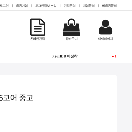
로그인
|
회원가입
|
로그인정보 분실
|
견적문의
|
매입문의
|
비회원문의
-
1. @EPYC
NEW
2. TESLA
온라인견적
장바구니
마이페이지
1
3. @HDD 미장착
1
4. @2.5인치(sff)
1
5. CISCO
NEW
6. #TeslaA100
2 36코어 중고
NEW
7. #gpu서버임대
1
8. QUADRO
-
9. #2933y