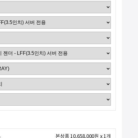
본상품
10,658,000
원
x
1
개