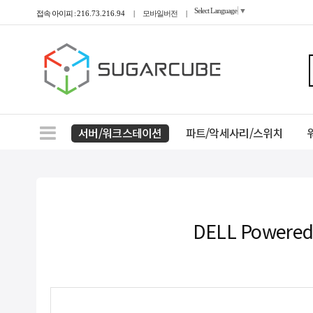
Select Language
▼
접속 아이피 :
216.73.216.94
|
모바일버전
|
서버/워크스테이션
파트/악세사리/스위치
DELL Powered