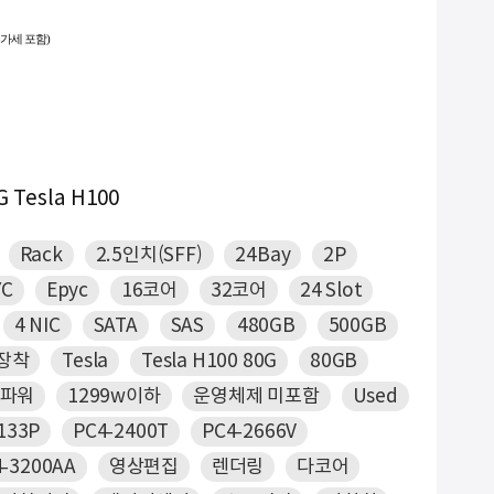
부가세 포함)
-
10. #2933y
G Tesla H100
Rack
2.5인치(SFF)
24Bay
2P
YC
Epyc
16코어
32코어
24 Slot
4 NIC
SATA
SAS
480GB
500GB
미장착
Tesla
Tesla H100 80G
80GB
 파워
1299w이하
운영체제 미포함
Used
133P
PC4-2400T
PC4-2666V
4-3200AA
영상편집
렌더링
다코어