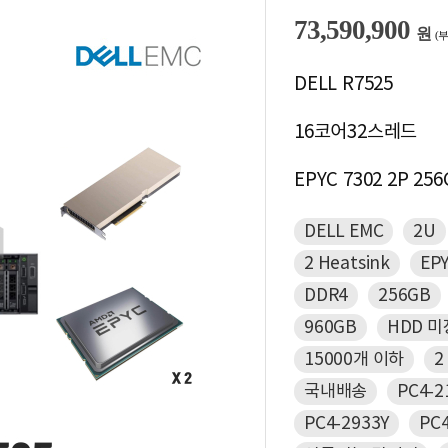
73,590,900
원
(
DELL R7525
16코어32스레드
EPYC 7302 2P 256
DELL EMC
2U
2 Heatsink
EP
DDR4
256GB
960GB
HDD 
15000개 이하
2
국내배송
PC4-2
PC4-2933Y
PC