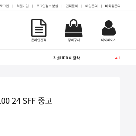
로그인
|
회원가입
|
로그인정보 분실
|
견적문의
|
매입문의
|
비회원문의
1
1. @EPYC
NEW
2. Tesla
온라인견적
장바구니
마이페이지
1
3. @HDD 미장착
NEW
4. #teslaa100
NEW
5. @2.5인치(sff)
1
6. CISCO
100 24 SFF 중고
1
7. QUADRO
-
8. @13000개 이하
-
9. @Tower