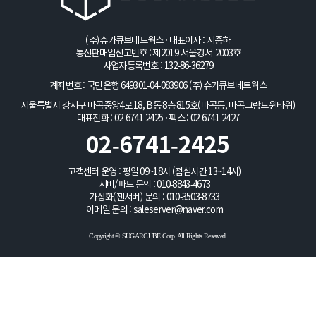
(주)슈가큐브네트웍스 · 대표이사 : 서중하
통신판매업신고번호 : 제2019-서울강서-2003호
사업자등록번호 : 132-86-36279
계좌번호 : 국민은행 649301-04-083906
(주)슈가큐브네트웍스
서울특별시 강서구 마곡중앙4로 18, B동 8층 815호(마곡동, 마곡그랑트윈타워)
대표전화 : 02-6741-2425 · 팩스 : 02-6741-2427
02-6741-2425
고객센터 운영 : 평일 09~18시 (점심시간 13~14시)
서버/파트 문의 :
010-8843-4673
가상화(젠서버) 문의 :
010-3503-8733
이메일 문의 :
saleserver@naver.com
Copyright © SUGARCUBE Corp. All Rights Reserved.