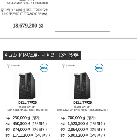
중고워크스테이션 DELL T7920 Gold
6140 2P 256G 1T RTXA6000 36코어
18,679,200
원
워크스테이션/스토리지 렌탈 - 12건 검색됨
230,000
780,000
(정가)
(정가)
1주
원
1주
원
450,800
1,528,800
(1% 할인)
(1% 할인)
2주
원
2주
원
874,000
2,964,000
(3% 할인)
(3% 할인)
4주
원
4주
원
1,711,200
5,803,200
(5% 할인)
(5% 할인)
8주
원
8주
원