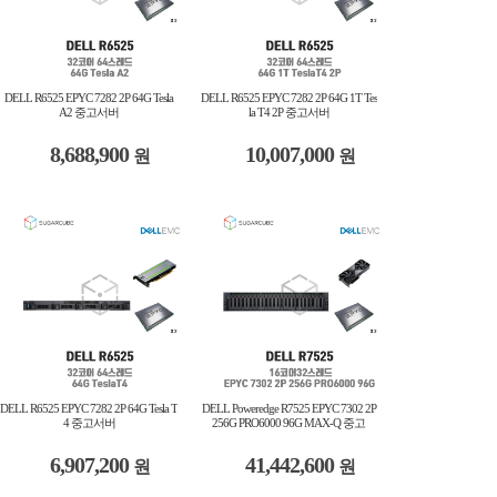
DELL R6525 EPYC 7282 2P 64G Tesla
DELL R6525 EPYC 7282 2P 64G 1T Tes
A2 중고서버
la T4 2P 중고서버
8,688,900
10,007,000
원
원
DELL R6525 EPYC 7282 2P 64G Tesla T
DELL Poweredge R7525 EPYC 7302 2P
4 중고서버
256G PRO6000 96G MAX-Q 중고
6,907,200
41,442,600
원
원