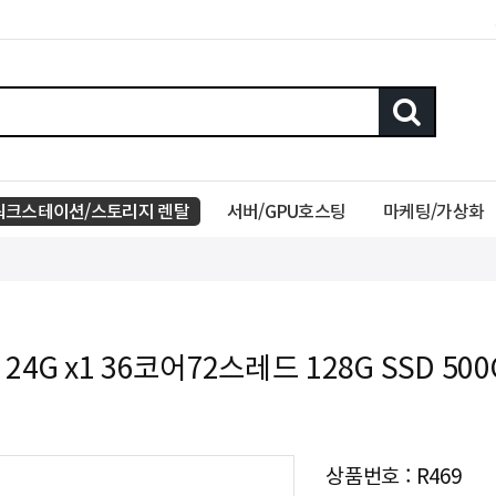
워크스테이션/스토리지 렌탈
서버/GPU호스팅
마케팅/가상화
0 24G x1 36코어72스레드 128G SSD 500
상품번호 : R469