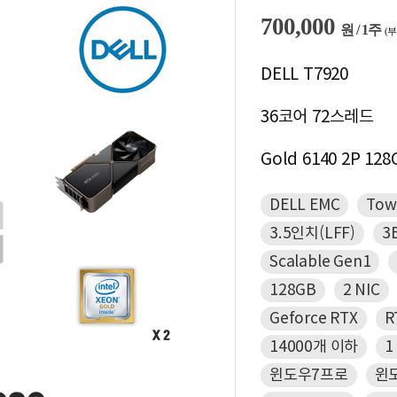
700,000
원 / 1주
(
DELL T7920
36코어 72스레드
Gold 6140 2P 128
DELL EMC
Tow
3.5인치(LFF)
3
Scalable Gen1
128GB
2 NIC
Geforce RTX
R
14000개 이하
1
윈도우7프로
윈