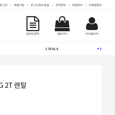
로그인
|
회원가입
|
로그인정보 분실
|
견적문의
|
매입문의
|
비회원문의
NEW
1. @Epyc
온라인견적
장바구니
마이페이지
1
2. @HDD 미장착
2
3. TESLA
NEW
4. @2.5인치(SFF)
NEW
5. #Teslaa100
G 2T 렌탈
1
6. CISCO
-
7. #gpu서버임대
-
8. QUADRO