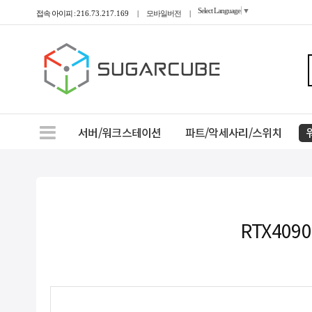
Select Language
▼
접속 아이피 :
216.73.217.169
|
모바일버전
|
서버/워크스테이션
파트/악세사리/스위치
RTX409