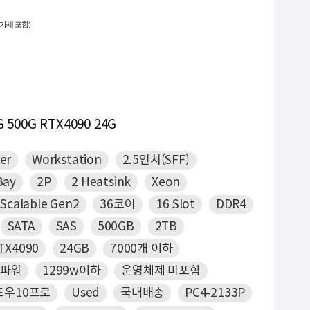
부가세 포함)
-
9. #2933y
NEW
10. #GPU서버
G 500G RTX4090 24G
er
Workstation
2.5인치(SFF)
Bay
2P
2 Heatsink
Xeon
Scalable Gen2
36코어
16 Slot
DDR4
SATA
SAS
500GB
2TB
TX4090
24GB
7000개 이하
 파워
1299w이하
운영체제 미포함
도우10프로
Used
국내배송
PC4-2133P