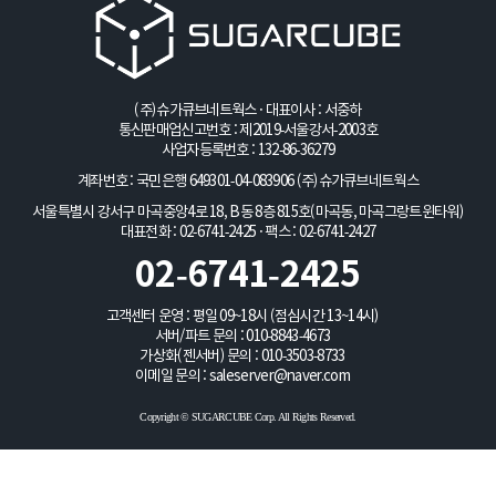
(주)슈가큐브네트웍스 · 대표이사 : 서중하
통신판매업신고번호 : 제2019-서울강서-2003호
사업자등록번호 : 132-86-36279
계좌번호 : 국민은행 649301-04-083906
(주)슈가큐브네트웍스
서울특별시 강서구 마곡중앙4로 18, B동 8층 815호(마곡동, 마곡그랑트윈타워)
대표전화 : 02-6741-2425 · 팩스 : 02-6741-2427
02-6741-2425
고객센터 운영 : 평일 09~18시 (점심시간 13~14시)
서버/파트 문의 :
010-8843-4673
가상화(젠서버) 문의 :
010-3503-8733
이메일 문의 :
saleserver@naver.com
Copyright © SUGARCUBE Corp. All Rights Reserved.