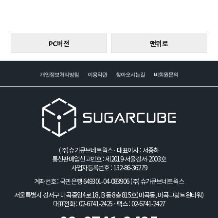
PC버전
맨위로
개인정보처리방침
이용약관
찾아오시는길
비회원문의
(주)슈가큐브네트웍스 · 대표이사 : 서중하
통신판매업신고번호 : 제2019-서울강서-2003호
사업자등록번호 : 132-86-36279
계좌번호 : 국민은행 649301-04-083906
(주)슈가큐브네트웍스
서울특별시 강서구 마곡중앙4로 18, B동 8층 815호(마곡동, 마곡그랑트윈타워)
대표전화 : 02-6741-2425 · 팩스 : 02-6741-2427