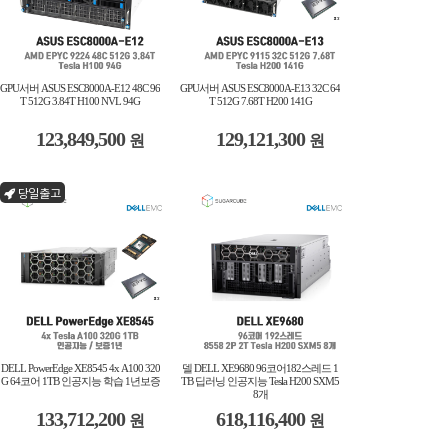
GPU서버 ASUS ESC8000A-E12 48C 96
GPU서버 ASUS ESC8000A-E13 32C 64
T 512G 3.84T H100 NVL 94G
T 512G 7.68T H200 141G
123,849,500
129,121,300
원
원
당일출고
DELL PowerEdge XE8545 4x A100 320
델 DELL XE9680 96코어182스레드 1
G 64코어 1TB 인공지능 학습 1년보증
TB 딥러닝 인공지능 Tesla H200 SXM5
8개
133,712,200
618,116,400
원
원