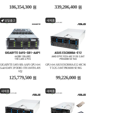
186,354,300
339,206,400
원
원
당일출고
새제품
GIGABYTE G493-SB1-AAP1 GPU서버
GPU서버 ASUS ESC8000A-E12 48C 96
Gold 6548Y 2P DDR5 1TB 3.84TB L40S
T 512G 3.84T PRO6000 SE 96G
6장
125,779,500
99,226,000
원
원
새제품
새제품