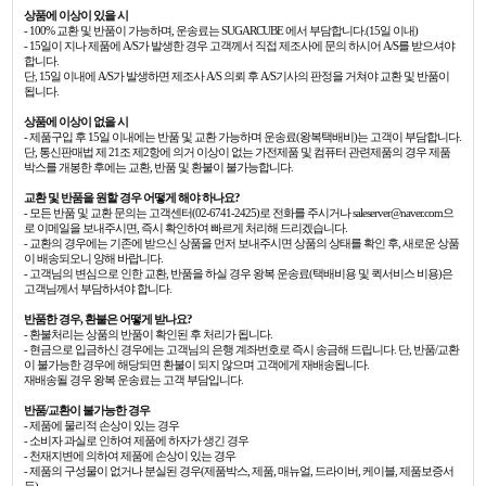
상품에 이상이 있을 시
- 100% 교환 및 반품이 가능하며, 운송료는 SUGARCUBE 에서 부담합니다.(15일 이내)
- 15일이 지나 제품에 A/S가 발생한 경우 고객께서 직접 제조사에 문의 하시어 A/S를 받으셔야
합니다.
단, 15일 이내에 A/S가 발생하면 제조사 A/S 의뢰 후 A/S기사의 판정을 거쳐야 교환 및 반품이
됩니다.
상품에 이상이 없을 시
- 제품구입 후 15일 이내에는 반품 및 교환 가능하며 운송료(왕복택배비)는 고객이 부담합니다.
단, 통신판매법 제 21조 제2항에 의거 이상이 없는 가전제품 및 컴퓨터 관련제품의 경우 제품
박스를 개봉한 후에는 교환, 반품 및 환불이 불가능합니다.
교환 및 반품을 원할 경우 어떻게 해야 하나요?
- 모든 반품 및 교환 문의는 고객센터(02-6741-2425)로 전화를 주시거나 saleserver@naver.com으
로 이메일을 보내주시면, 즉시 확인하여 빠르게 처리해 드리겠습니다.
- 교환의 경우에는 기존에 받으신 상품을 먼저 보내주시면 상품의 상태를 확인 후, 새로운 상품
이 배송되오니 양해 바랍니다.
- 고객님의 변심으로 인한 교환, 반품을 하실 경우 왕복 운송료(택배비용 및 퀵서비스 비용)은
고객님께서 부담하셔야 합니다.
반품한 경우, 환불은 어떻게 받나요?
- 환불처리는 상품의 반품이 확인된 후 처리가 됩니다.
- 현금으로 입금하신 경우에는 고객님의 은행 계좌번호로 즉시 송금해 드립니다. 단, 반품/교환
이 불가능한 경우에 해당되면 환불이 되지 않으며 고객에게 재배송됩니다.
재배송될 경우 왕복 운송료는 고객 부담입니다.
반품/교환이 불가능한 경우
- 제품에 물리적 손상이 있는 경우
- 소비자 과실로 인하여 제품에 하자가 생긴 경우
- 천재지변에 의하여 제품에 손상이 있는 경우
- 제품의 구성물이 없거나 분실된 경우(제품박스, 제품, 매뉴얼, 드라이버, 케이블, 제품보증서
등)