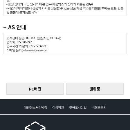
- 포장 상태가 구입 당시와 다른 경우(제품박스가 심하게 회손된 경우)
- 시간이 지체되면서 상품의 가치를 상실할 수 있는 상품 제품 박스를 개봉한 후에는 교환, 반품
및 환불이 불가능합니다.
+ AS 안내
고객센터 운영 : 09~18시 (점심시간 13~14시)
연락처 : 02-6741-2425
업무시간 외 문의 : 010-3503-8733
이메일 문의 :
saleserver@naver.com
PC버전
맨위로
개인정보처리방침
이용약관
찾아오시는길
비회원문의