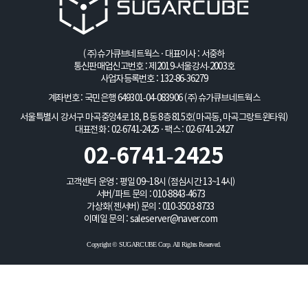
(주)슈가큐브네트웍스 · 대표이사 : 서중하
통신판매업신고번호 : 제2019-서울강서-2003호
사업자등록번호 : 132-86-36279
계좌번호 : 국민은행 649301-04-083906
(주)슈가큐브네트웍스
서울특별시 강서구 마곡중앙4로 18, B동 8층 815호(마곡동, 마곡그랑트윈타워)
대표전화 : 02-6741-2425 · 팩스 : 02-6741-2427
02-6741-2425
고객센터 운영 : 평일 09~18시 (점심시간 13~14시)
서버/파트 문의 :
010-8843-4673
가상화(젠서버) 문의 :
010-3503-8733
이메일 문의 :
saleserver@naver.com
Copyright © SUGARCUBE Corp. All Rights Reserved.