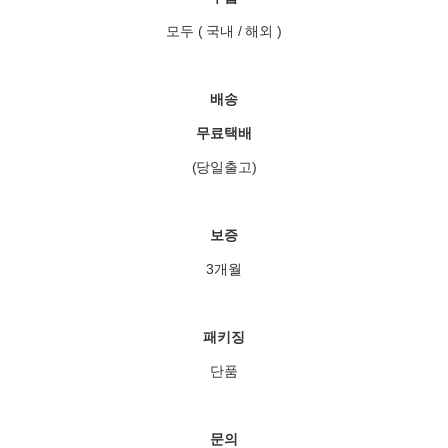
모두 ( 국내 / 해외 )
배송
무료택배
(당일출고)
보증
3개월
패키징
단품
문의