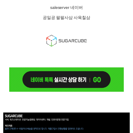
saleserver 네이버
공일공 팔팔사삼 사육칠삼