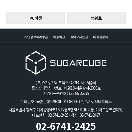
PC버전
맨위로
개인정보처리방침
이용약관
찾아오시는길
비회원문의
(주)슈가큐브네트웍스 · 대표이사 : 서중하
통신판매업신고번호 : 제2019-서울강서-2003호
사업자등록번호 : 132-86-36279
계좌번호 : 국민은행 649301-04-083906
(주)슈가큐브네트웍스
서울특별시 강서구 마곡중앙4로 18, B동 8층 815호(마곡동, 마곡그랑트윈타워)
대표전화 : 02-6741-2425 · 팩스 : 02-6741-2427
02-6741-2425