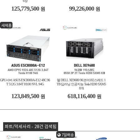
6장
125,779,500
99,226,000
원
원
새제품
GPU서버 ASUS ESC8000A-E12 48C 96
델 DELL XE9680 96코어182스레드 1
T 512G 3.84T H100 NVL 94G
TB 딥러닝 인공지능 Tesla H200 SXM5
8개
123,849,500
618,116,400
원
원
파트/악세사리 - 28건 검색됨
7일배송