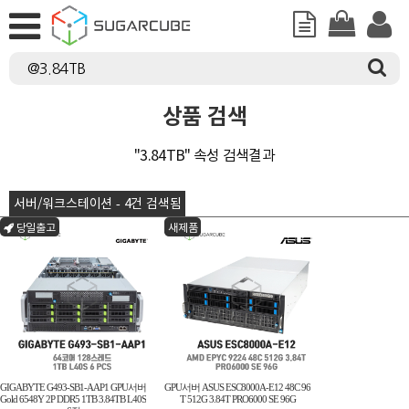
상품 검색
"3.84TB" 속성 검색결과
서버/워크스테이션 - 4건 검색됨
당일출고
새제품
GIGABYTE G493-SB1-AAP1 GPU서버
GPU서버 ASUS ESC8000A-E12 48C 96
Gold 6548Y 2P DDR5 1TB 3.84TB L40S
T 512G 3.84T PRO6000 SE 96G