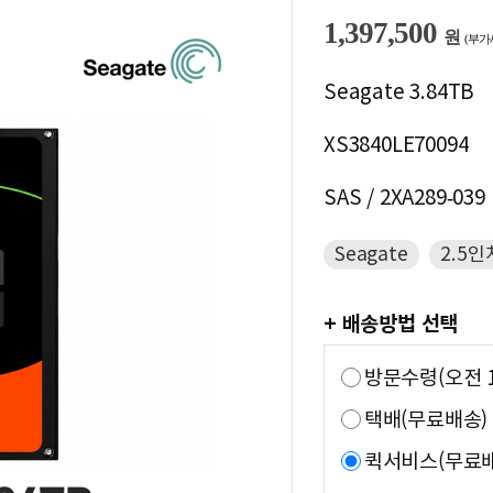
1,397,500
원
(부가
Seagate 3.84TB
XS3840LE70094
SAS / 2XA289-039
Seagate
2.5인
+ 배송방법 선택
방문수령(오전 1
택배(무료배송)
퀵서비스(무료배