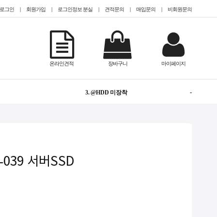
로그인
|
회원가입
|
로그인정보 분실
|
견적문의
|
매입문의
|
비회원문의
-
1. TESLA
온라인견적
장바구니
마이페이지
NEW
2. @Epyc
-
3. @HDD 미장착
NEW
4. #Teslaa100
NEW
5. @2.5인치(SFF)
89-039 서버SSD
1
6. CISCO
-
7. #gpu서버임대
-
8. QUADRO