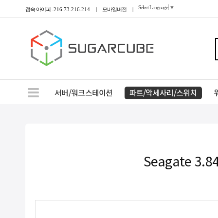
Select Language
▼
접속 아이피 :
216.73.216.214
|
모바일버전
|
서버/워크스테이션
파트/악세사리/스위치
Seagate 3.8