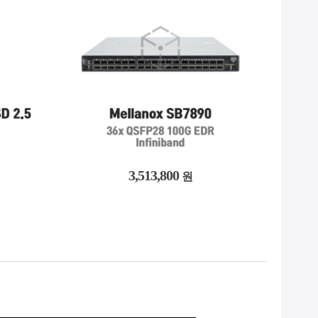
1,317,700
원