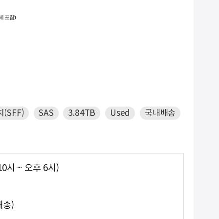
세 포함)
-
9. #2933y
NEW
10. #GPU서버
치(SFF)
SAS
3.84TB
Used
국내배송
0시 ~ 오후 6시)
송)