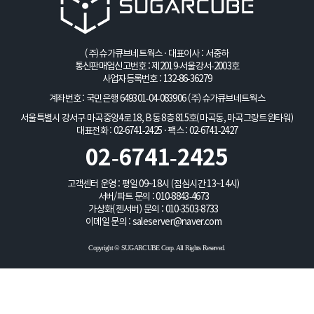
(주)슈가큐브네트웍스 · 대표이사 : 서중하
통신판매업신고번호 : 제2019-서울강서-2003호
사업자등록번호 : 132-86-36279
계좌번호 : 국민은행 649301-04-083906
(주)슈가큐브네트웍스
서울특별시 강서구 마곡중앙4로 18, B동 8층 815호(마곡동, 마곡그랑트윈타워)
대표전화 : 02-6741-2425 · 팩스 : 02-6741-2427
02-6741-2425
고객센터 운영 : 평일 09~18시 (점심시간 13~14시)
서버/파트 문의 :
010-8843-4673
가상화(젠서버) 문의 :
010-3503-8733
이메일 문의 :
saleserver@naver.com
Copyright © SUGARCUBE Corp. All Rights Reserved.