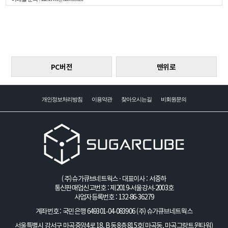
PC버전
맨위로
개인정보처리방침
이용약관
찾아오시는길
비회원문의
(주)슈가큐브네트웍스 · 대표이사 : 서중하
통신판매업신고번호 : 제2019-서울강서-2003호
사업자등록번호 : 132-86-36279
계좌번호 : 국민은행 649301-04-083906
(주)슈가큐브네트웍스
서울특별시 강서구 마곡중앙4로 18, B동 8층 815호(마곡동, 마곡그랑트윈타워)