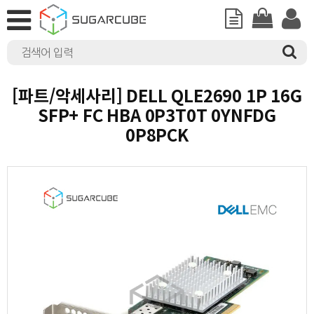
[파트/악세사리] DELL QLE2690 1P 16G
SFP+ FC HBA 0P3T0T 0YNFDG
0P8PCK