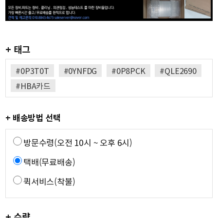
+ 태그
#0P3T0T
#0YNFDG
#0P8PCK
#QLE2690
#HBA카드
+ 배송방법 선택
방문수령(오전 10시 ~ 오후 6시)
택배(무료배송)
퀵서비스(착불)
+ 수량