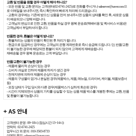
교환 및 반품을 원할 경우 어떻게 해야 하나요?
- 모든 반품 및 교환 문의는 고객센터(02-6741-2425)로 전화를 주시거나 saleserver@naver.com으
로 이메일을 보내주시면, 즉시 확인하여 빠르게 처리해 드리겠습니다.
- 교환의 경우에는 기존에 받으신 상품을 먼저 보내주시면 상품의 상태를 확인 후, 새로운 상품
이 배송되오니 양해 바랍니다.
- 고객님의 변심으로 인한 교환, 반품을 하실 경우 왕복 운송료(택배비용 및 퀵서비스 비용)은
고객님께서 부담하셔야 합니다.
반품한 경우, 환불은 어떻게 받나요?
- 환불처리는 상품의 반품이 확인된 후 처리가 됩니다.
- 현금으로 입금하신 경우에는 고객님의 은행 계좌번호로 즉시 송금해 드립니다. 단, 반품/교환
이 불가능한 경우에 해당되면 환불이 되지 않으며 고객에게 재배송됩니다.
재배송될 경우 왕복 운송료는 고객 부담입니다.
반품/교환이 불가능한 경우
- 제품에 물리적 손상이 있는 경우
- 소비자 과실로 인하여 제품에 하자가 생긴 경우
- 천재지변에 의하여 제품에 손상이 있는 경우
- 제품의 구성물이 없거나 분실된 경우(제품박스, 제품, 매뉴얼, 드라이버, 케이블, 제품보증서
등)
- 포장 상태가 구입 당시와 다른 경우(제품박스가 심하게 회손된 경우)
- 시간이 지체되면서 상품의 가치를 상실할 수 있는 상품 제품 박스를 개봉한 후에는 교환, 반품
및 환불이 불가능합니다.
+ AS 안내
고객센터 운영 : 09~18시 (점심시간 13~14시)
연락처 : 02-6741-2425
업무시간 외 문의 : 010-3503-8733
이메일 문의 :
saleserver@naver.com