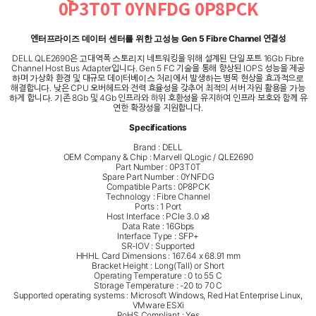
0P3T0T 0YNFDG 0P8PCK
엔터프라이즈 데이터 센터를 위한 고성능 Gen 5 Fibre Channel 연결성
DELL QLE2690은 고대역폭 스토리지 네트워킹을 위해 설계된 단일 포트 16Gb Fibre
Channel Host Bus Adapter입니다. Gen 5 FC 기술을 통해 향상된 IOPS 성능을 제공
하며 가상화 환경 및 대규모 데이터베이스 처리에서 발생하는 병목 현상을 효과적으로
해결합니다. 낮은 CPU 오버헤드와 전력 효율성을 갖추어 최적의 서버 자원 활용을 가능
하게 합니다. 기존 8Gb 및 4Gb 인프라와 하위 호환성을 유지하여 인프라 보호와 함께 유
연한 확장성을 지원합니다.
Specifications
Brand : DELL
OEM Company & Chip : Marvell QLogic / QLE2690
Part Number : 0P3T0T
Spare Part Number : 0YNFDG
Compatible Parts : 0P8PCK
Technology : Fibre Channel
Ports : 1 Port
Host Interface : PCIe 3.0 x8
Data Rate : 16Gbps
Interface Type : SFP+
SR-IOV : Supported
HHHL Card Dimensions : 167.64 x 68.91 mm
Bracket Height : Long(Tall) or Short
Operating Temperature : 0 to 55 C
Storage Temperature : -20 to 70 C
Supported operating systems : Microsoft Windows, Red Hat Enterprise Linux,
VMware ESXi
RoHS Compliant : Yes