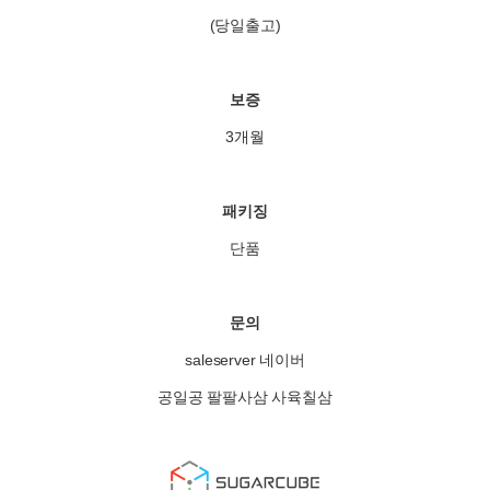
(당일출고)
보증
3개월
패키징
단품
문의
saleserver 네이버
공일공 팔팔사삼 사육칠삼