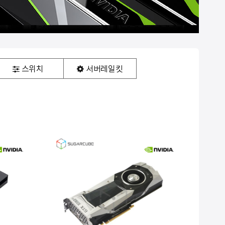
NEW
10. #gpu서버임대
스위치
서버레일킷