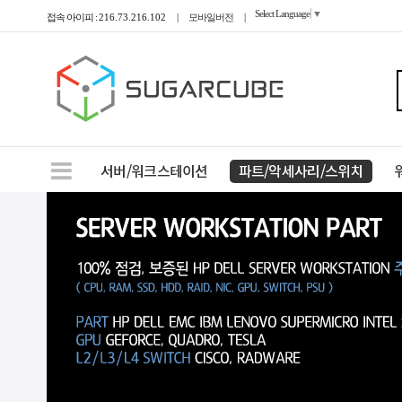
Select Language
▼
접속 아이피 :
216.73.216.102
|
모바일버전
|
서버/워크스테이션
파트/악세사리/스위치