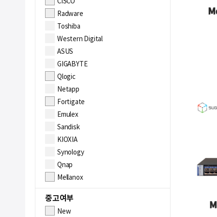
CISCO
Radware
Toshiba
Western Digital
ASUS
GIGABYTE
Qlogic
Netapp
Fortigate
Emulex
Sandisk
KIOXIA
Synology
Qnap
Mellanox
중고여부
New