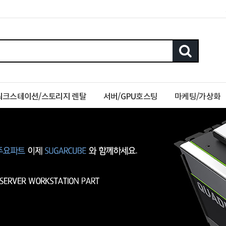
워크스테이션/스토리지 렌탈
서버/GPU호스팅
마케팅/가상화