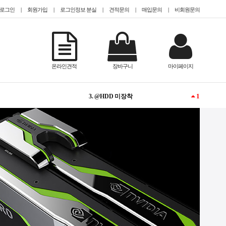
로그인
|
회원가입
|
로그인정보 분실
|
견적문의
|
매입문의
|
비회원문의
-
1. @EPYC
NEW
2. TESLA
온라인견적
장바구니
마이페이지
1
3. @HDD 미장착
1
4. @2.5인치(sff)
1
5. CISCO
NEW
6. #TeslaA100
-
7. QUADRO
1
8. #2933y
1
9. @13000개 이하