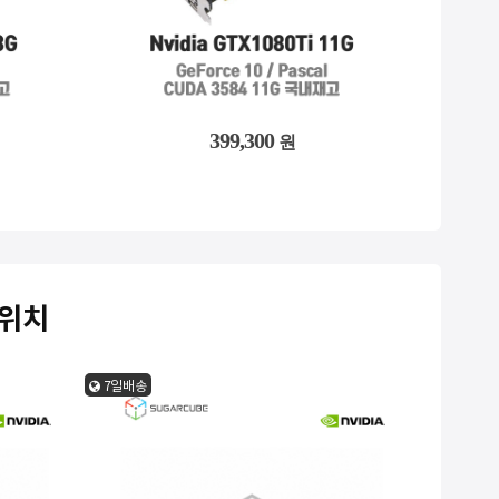
1,796,900
399,300
원
원
스위치
7일배송