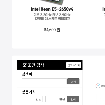
1,810,200
2,741,900
81,200
54,600
원
원
원
원
조건 검색
검색어
상품가격
~
만원
만원