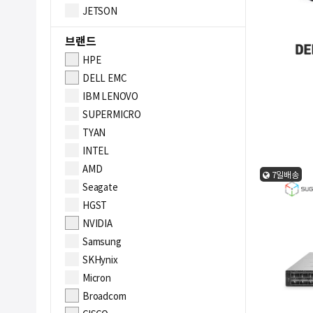
JETSON
브랜드
HPE
DELL EMC
IBM LENOVO
SUPERMICRO
TYAN
INTEL
AMD
7일배송
Seagate
HGST
NVIDIA
Samsung
SKHynix
Micron
Broadcom