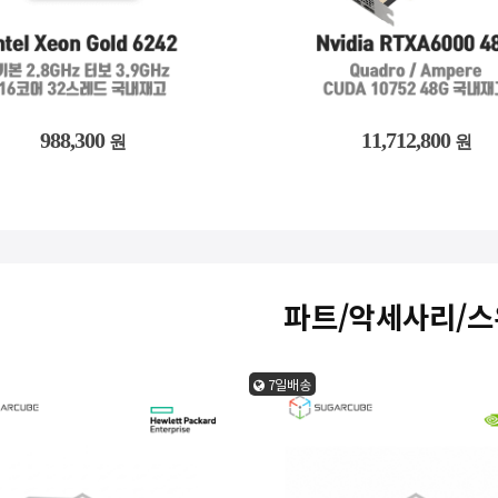
24,916,300
988,300
11,712,800
4,152,700
원
원
원
원
파트/악세사리/
7일배송