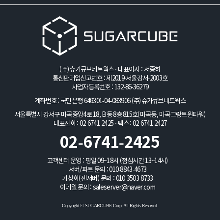
(주)슈가큐브네트웍스 · 대표이사 : 서중하
통신판매업신고번호 : 제2019-서울강서-2003호
사업자등록번호 : 132-86-36279
계좌번호 : 국민은행 649301-04-083906
(주)슈가큐브네트웍스
서울특별시 강서구 마곡중앙4로 18, B동 8층 815호(마곡동, 마곡그랑트윈타워)
대표전화 : 02-6741-2425 · 팩스 : 02-6741-2427
02-6741-2425
고객센터 운영 : 평일 09~18시 (점심시간 13~14시)
서버/파트 문의 :
010-8843-4673
가상화(젠서버) 문의 :
010-3503-8733
이메일 문의 :
saleserver@naver.com
Copyright © SUGARCUBE Corp. All Rights Reserved.