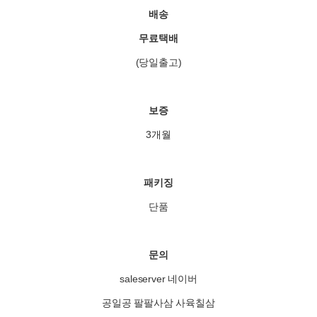
배송
무료택배
(당일출고)
보증
3개월
패키징
단품
문의
saleserver 네이버
공일공 팔팔사삼 사육칠삼