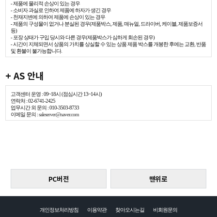
- 제품에 물리적 손상이 있는 경우
- 소비자 과실로 인하여 제품에 하자가 생긴 경우
- 천재지변에 의하여 제품에 손상이 있는 경우
- 제품의 구성물이 없거나 분실된 경우(제품박스, 제품, 매뉴얼, 드라이버, 케이블, 제품보증서
등)
- 포장 상태가 구입 당시와 다른 경우(제품박스가 심하게 회손된 경우)
- 시간이 지체되면서 상품의 가치를 상실할 수 있는 상품 제품 박스를 개봉한 후에는 교환, 반품
및 환불이 불가능합니다.
+ AS 안내
고객센터 운영 : 09~18시 (점심시간 13~14시)
연락처 : 02-6741-2425
업무시간 외 문의 : 010-3503-8733
이메일 문의 :
saleserver@naver.com
PC버전
맨위로
개인정보처리방침
이용약관
찾아오시는길
비회원문의