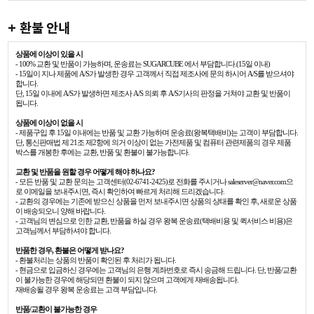
+ 환불 안내
상품에 이상이 있을 시
- 100% 교환 및 반품이 가능하며, 운송료는 SUGARCUBE 에서 부담합니다.(15일 이내)
- 15일이 지나 제품에 A/S가 발생한 경우 고객께서 직접 제조사에 문의 하시어 A/S를 받으셔야
합니다.
단, 15일 이내에 A/S가 발생하면 제조사 A/S 의뢰 후 A/S기사의 판정을 거쳐야 교환 및 반품이
됩니다.
상품에 이상이 없을 시
- 제품구입 후 15일 이내에는 반품 및 교환 가능하며 운송료(왕복택배비)는 고객이 부담합니다.
단, 통신판매법 제 21조 제2항에 의거 이상이 없는 가전제품 및 컴퓨터 관련제품의 경우 제품
박스를 개봉한 후에는 교환, 반품 및 환불이 불가능합니다.
교환 및 반품을 원할 경우 어떻게 해야 하나요?
- 모든 반품 및 교환 문의는 고객센터(02-6741-2425)로 전화를 주시거나 saleserver@naver.com으
로 이메일을 보내주시면, 즉시 확인하여 빠르게 처리해 드리겠습니다.
- 교환의 경우에는 기존에 받으신 상품을 먼저 보내주시면 상품의 상태를 확인 후, 새로운 상품
이 배송되오니 양해 바랍니다.
- 고객님의 변심으로 인한 교환, 반품을 하실 경우 왕복 운송료(택배비용 및 퀵서비스 비용)은
고객님께서 부담하셔야 합니다.
반품한 경우, 환불은 어떻게 받나요?
- 환불처리는 상품의 반품이 확인된 후 처리가 됩니다.
- 현금으로 입금하신 경우에는 고객님의 은행 계좌번호로 즉시 송금해 드립니다. 단, 반품/교환
이 불가능한 경우에 해당되면 환불이 되지 않으며 고객에게 재배송됩니다.
재배송될 경우 왕복 운송료는 고객 부담입니다.
반품/교환이 불가능한 경우