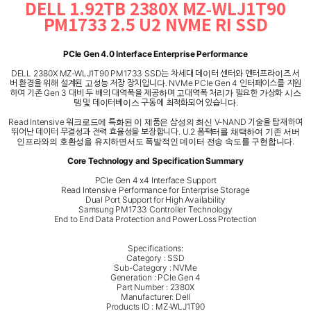
DELL 1.92TB 2380X MZ-WLJ1T90
PM1733 2.5 U2 NVME RI SSD
PCIe Gen 4.0 Interface Enterprise Performance
DELL 2380X MZ-WLJ1T90 PM1733 SSD는 차세대 데이터 센터와 엔터프라이즈 서
버 환경을 위해 설계된 고성능 저장 장치입니다. NVMe PCIe Gen 4 인터페이스를 지원
하여 기존 Gen 3 대비 두 배의 대역폭을 제공하며 고대역폭 처리가 필요한 가상화 시스
템 및 데이터베이스 구동에 최적화되어 있습니다.
Read Intensive 워크로드에 특화된 이 제품은 삼성의 최신 V-NAND 기술을 탑재하여
뛰어난 데이터 무결성과 전력 효율성을 보장합니다. U.2 폼팩터를 채택하여 기존 서버
인프라와의 호환성을 유지하면서도 폭발적인 데이터 전송 속도를 구현합니다.
Core Technology and Specification Summary
PCIe Gen 4 x4 Interface Support
Read Intensive Performance for Enterprise Storage
Dual Port Support for High Availability
Samsung PM1733 Controller Technology
End to End Data Protection and Power Loss Protection
Specifications:
Category : SSD
Sub-Category : NVMe
Generation : PCIe Gen 4
Part Number : 2380X
Manufacturer: Dell
Products ID : MZ-WLJ1T90