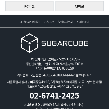
PC버전
맨위로
개인정보처리방침
이용약관
찾아오시는길
비회원문의
(주)슈가큐브네트웍스 · 대표이사 : 서중하
통신판매업신고번호 : 제2019-서울강서-2003호
사업자등록번호 : 132-86-36279
계좌번호 : 국민은행 649301-04-083906
(주)슈가큐브네트웍스
서울특별시 강서구 마곡중앙4로 18, B동 8층 815호(마곡동, 마곡그랑트윈타워)
대표전화 : 02-6741-2425 · 팩스 : 02-6741-2427
02-6741-2425
고객센터 운영 : 평일 09~18시 (점심시간 13~14시)