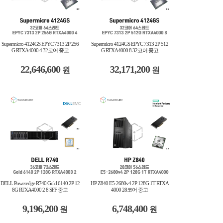
Supermicro 4124GS EPYC 7313 2P 256
Supermicro 4124GS EPYC 7313 2P 512
G RTXA4000 4 32코어 중고
G RTXA4000 8 32코어 중고
22,646,600
32,171,200
원
원
DELL Poweredge R740 Gold 6140 2P 12
HP Z840 E5-2680v4 2P 128G 1T RTXA
8G RTXA4000 2 8 SFF 중고
4000 28코어 중고
9,196,200
6,748,400
원
원