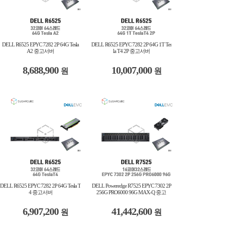
DELL R6525 EPYC 7282 2P 64G Tesla
DELL R6525 EPYC 7282 2P 64G 1T Tes
A2 중고서버
la T4 2P 중고서버
8,688,900
10,007,000
원
원
DELL R6525 EPYC 7282 2P 64G Tesla T
DELL Poweredge R7525 EPYC 7302 2P
4 중고서버
256G PRO6000 96G MAX-Q 중고
6,907,200
41,442,600
원
원