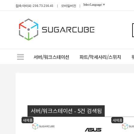
Select Language
▼
접속 아이피 :
216.73.216.41
|
모바일버전
|
서버/워크스테이션
파트/악세사리/스위치
서버/워크스테이션 - 5건 검색됨
새제품
새제품