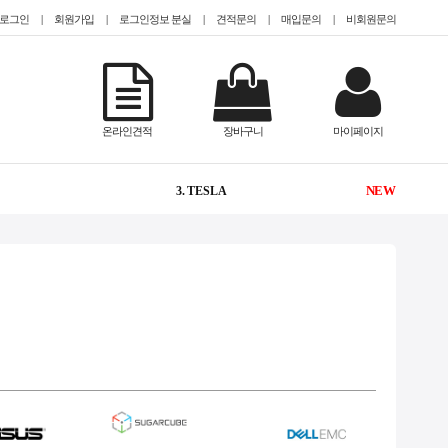
로그인
|
회원가입
|
로그인정보 분실
|
견적문의
|
매입문의
|
비회원문의
-
1. @EPYC
온라인견적
장바구니
마이페이지
2
2. @HDD 미장착
NEW
3. TESLA
1
4. @2.5인치(sff)
1
5. CISCO
NEW
6. #TeslaA100
NEW
7. #gpu서버임대
1
8. #2933y