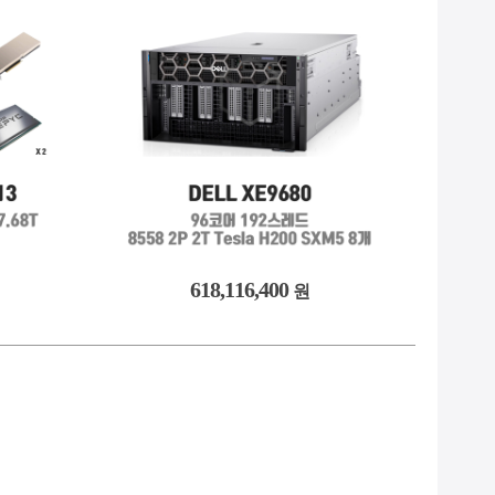
2
9. QUADRO
2
10. @13000개 이하
618,116,400
원