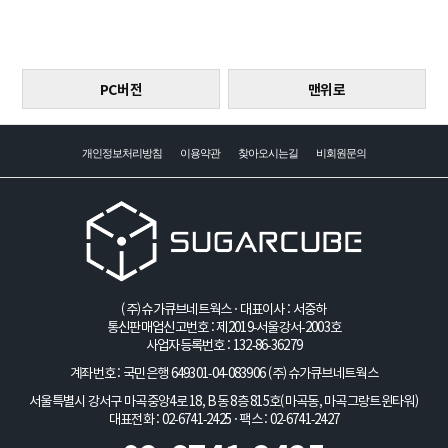
PC버전
맨위로
개인정보처리방침
이용약관
찾아오시는길
비회원문의
(주)슈가큐브네트웍스 · 대표이사 : 서중하
통신판매업신고번호 : 제2019-서울강서-2003호
사업자등록번호 : 132-86-36279
계좌번호 : 국민은행 649301-04-083906
(주)슈가큐브네트웍스
서울특별시 강서구 마곡중앙4로 18, B동 8층 815호(마곡동, 마곡그랑트윈타워)
대표전화 : 02-6741-2425 · 팩스 : 02-6741-2427