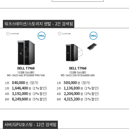
워크스테이션/스토리지 렌탈 - 2건 검색됨
840,000
580,000
(정가)
(정가)
1주
원
1주
원
1,646,400
1,136,800
(1% 할인)
(1% 할인)
2주
원
2주
원
3,192,000
2,204,000
(3% 할인)
(3% 할인)
4주
원
4주
원
6,249,600
4,315,200
(5% 할인)
(5% 할인)
8주
원
8주
원
서버/GPU호스팅 - 12건 검색됨