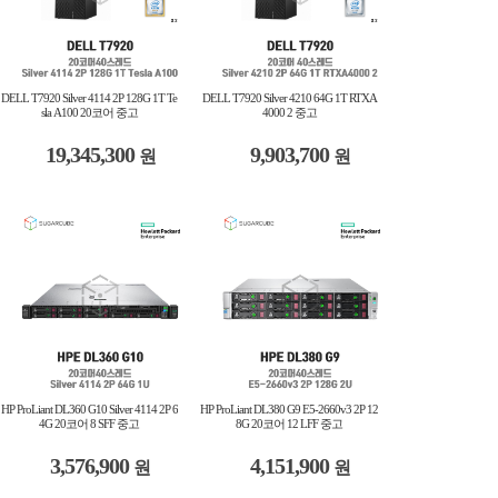
DELL T7920 Silver 4114 2P 128G 1T Te
DELL T7920 Silver 4210 64G 1T RTXA
sla A100 20코어 중고
4000 2 중고
19,345,300
9,903,700
원
원
HP ProLiant DL360 G10 Silver 4114 2P 6
HP ProLiant DL380 G9 E5-2660v3 2P 12
4G 20코어 8 SFF 중고
8G 20코어 12 LFF 중고
3,576,900
4,151,900
원
원