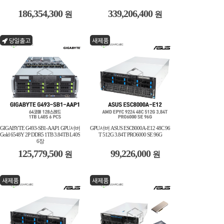
186,354,300
339,206,400
원
원
당일출고
새제품
GIGABYTE G493-SB1-AAP1 GPU서버
GPU서버 ASUS ESC8000A-E12 48C 96
Gold 6548Y 2P DDR5 1TB 3.84TB L40S
T 512G 3.84T PRO6000 SE 96G
6장
125,779,500
99,226,000
원
원
새제품
새제품