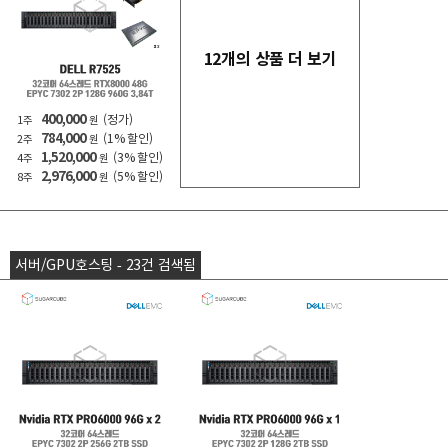
12개의 상품 더 보기
400,000
(정가)
1주
원
784,000
(1% 할인)
2주
원
1,520,000
(3% 할인)
4주
원
2,976,000
(5% 할인)
8주
원
서버/GPU호스팅 - 23건 검색됨