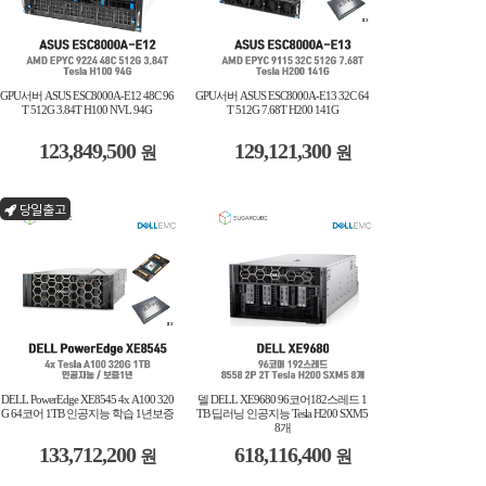
GPU서버 ASUS ESC8000A-E12 48C 96
GPU서버 ASUS ESC8000A-E13 32C 64
T 512G 3.84T H100 NVL 94G
T 512G 7.68T H200 141G
123,849,500
129,121,300
원
원
당일출고
DELL PowerEdge XE8545 4x A100 320
델 DELL XE9680 96코어182스레드 1
G 64코어 1TB 인공지능 학습 1년보증
TB 딥러닝 인공지능 Tesla H200 SXM5
8개
133,712,200
618,116,400
원
원