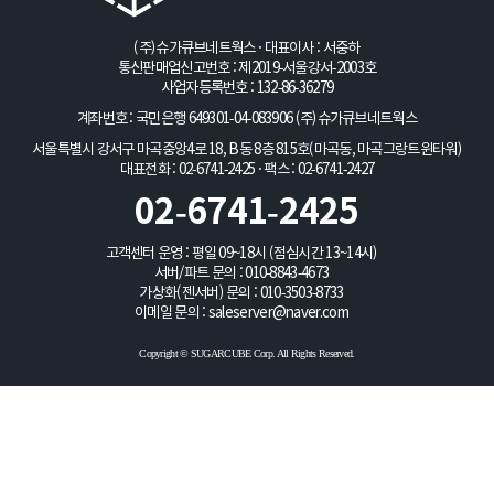
(주)슈가큐브네트웍스 · 대표이사 : 서중하
통신판매업신고번호 : 제2019-서울강서-2003호
사업자등록번호 : 132-86-36279
계좌번호 : 국민은행 649301-04-083906
(주)슈가큐브네트웍스
서울특별시 강서구 마곡중앙4로 18, B동 8층 815호(마곡동, 마곡그랑트윈타워)
대표전화 : 02-6741-2425 · 팩스 : 02-6741-2427
02-6741-2425
고객센터 운영 : 평일 09~18시 (점심시간 13~14시)
서버/파트 문의 :
010-8843-4673
가상화(젠서버) 문의 :
010-3503-8733
이메일 문의 :
saleserver@naver.com
Copyright © SUGARCUBE Corp. All Rights Reserved.