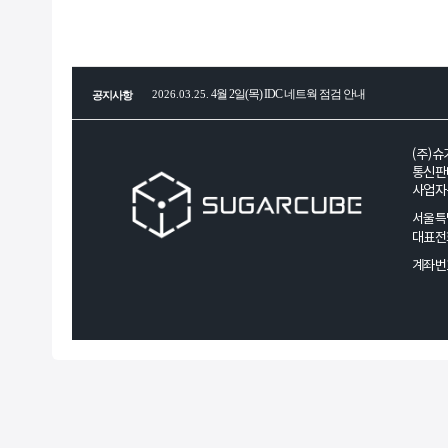
4월 2일(목) IDC 네트웍 점검 안내
2026.03.25.
공지사항
전세계 CPU, RAM, SSD, HDD, GPU 부품 공급 
2026.01.29.
(주)슈
통신판매
사업자등
2026년 병오년(丙午年) 새해 복 많이 받으세요!
2026.01.08.
서울특별
대표전화 :
하반기 (주)슈가큐브네트웍스 인사말
2025.07.01.
계좌번호
(주)슈가큐브네트웍스 2025년 인사글
2025.01.10.