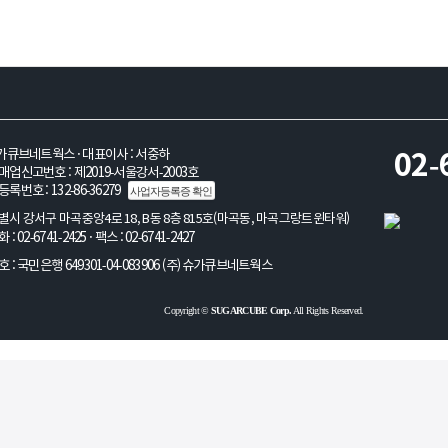
불안정 안내 참고
가큐브네트웍스 · 대표이사 : 서중하
02-
업신고번호 : 제2019-서울강서-2003호
록번호 : 132-86-36279
사업자등록증 확인
시 강서구 마곡중앙4로 18, B동 8층 815호(마곡동, 마곡그랑트윈타워)
 02-6741-2425 · 팩스 : 02-6741-2427
 : 국민은행 649301-04-083906 (주)슈가큐브네트웍스
Copyright ©
SUGARCUBE Corp.
All Rights Reserved.