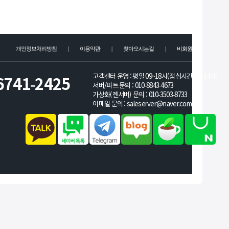
개인정보처리방침
|
이용약관
|
찾아오시는길
|
비회원문의
고객센터 운영 : 평일 09~18시(점심시간 13~14시)
6741-2425
서버/파트 문의 :
010-8843-4673
가상화(젠서버) 문의 :
010-3503-8733
이메일 문의 :
saleserver@naver.com