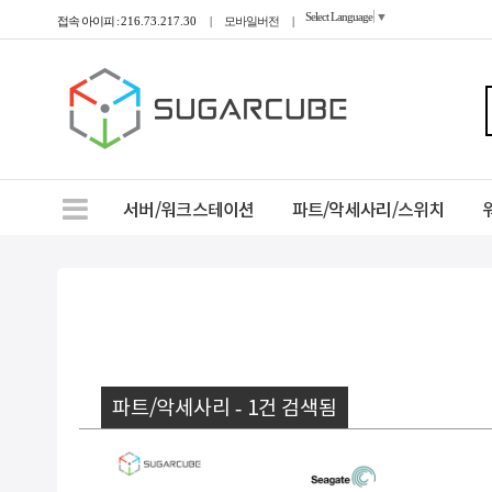
Select Language
▼
접속 아이피 :
216.73.217.30
|
모바일버전
|
서버/워크스테이션
파트/악세사리/스위치
파트/악세사리 - 1건 검색됨