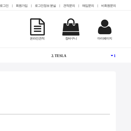
로그인
|
회원가입
|
로그인정보 분실
|
견적문의
|
매입문의
|
비회원문의
NEW
1. @Epyc
온라인견적
장바구니
마이페이지
1
2. TESLA
-
3. @HDD 미장착
NEW
4. @2.5인치(SFF)
NEW
5. #Teslaa100
1
6. CISCO
-
7. #gpu서버임대
-
8. QUADRO