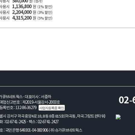
580,000
 사용시
원
(정가)
1,136,800
 사용시
원
(1% 할인)
2,204,000
 사용시
원
(3% 할인)
4,315,200
 사용시
원
(5% 할인)
불안정 안내 참고
가큐브네트웍스 · 대표이사 : 서중하
02-
업신고번호 : 제2019-서울강서-2003호
록번호 : 132-86-36279
사업자등록증 확인
시 강서구 마곡중앙4로 18, B동 8층 815호(마곡동, 마곡그랑트윈타워)
 02-6741-2425 · 팩스 : 02-6741-2427
 : 국민은행 649301-04-083906 (주)슈가큐브네트웍스