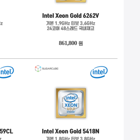
861,800
원