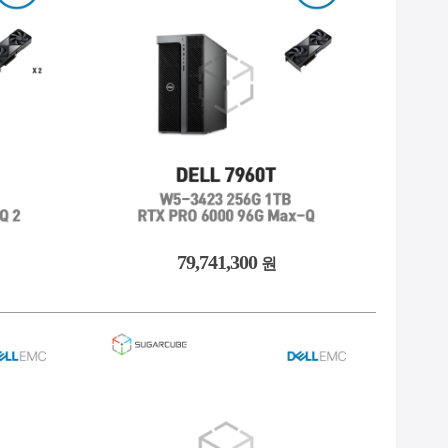
-
9. #2933y
NEW
10. #GPU서버
79,741,300
원