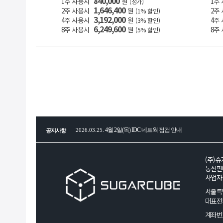
840,000
1주 사용시
원
1주
(정가)
1,646,400
2주 사용시
원
2주
(1% 할인)
3,192,000
4주 사용시
원
4주
(3% 할인)
6,249,600
8주 사용시
원
8주
(5% 할인)
4월 2일(목) IDC 네트웍 점검 안내
2026.03.25.
공지사항
전세계 CPU, RAM, SSD, HDD, GPU 부품 공급 
2026.01.29.
(주)슈
2026년 병오년(丙午年) 새해 복 많이 받으세요!
2026.01.08.
통신판매
사업자등
하반기 (주)슈가큐브네트웍스 인사말
2025.07.01.
서울특별
대표전화 :
(주)슈가큐브네트웍스 2025년 인사글
2025.01.10.
계좌번호