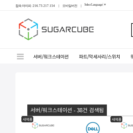
Select Language
▼
접속 아이피 :
216.73.217.154
|
모바일버전
|
서버/워크스테이션
파트/악세사리/스위치
서버/워크스테이션 - 38건 검색됨
새제품
새제품