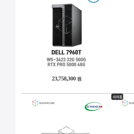
23,758,300
원
새제품