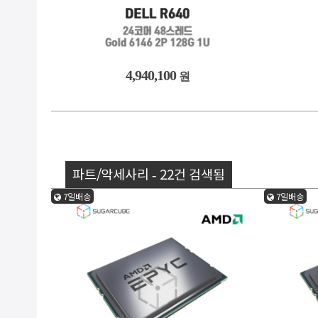
4,940,100
원
파트/악세사리 - 22건 검색됨
7일배송
7일배송