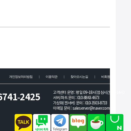
개인정보처리방침
|
이용약관
|
찾아오시는길
|
비회원문의
고객센터 운영 : 평일 09~18시(점심시간 13~14시)
6741-2425
서버/파트 문의 :
010-8843-4673
가상화(젠서버) 문의 :
010-3503-8733
이메일 문의 :
saleserver@naver.com