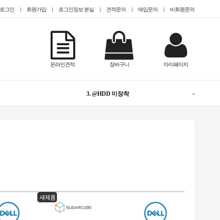
로그인
|
회원가입
|
로그인정보 분실
|
견적문의
|
매입문의
|
비회원문의
-
1. TESLA
온라인견적
장바구니
마이페이지
NEW
2. @Epyc
-
3. @HDD 미장착
NEW
4. #Teslaa100
NEW
5. @2.5인치(SFF)
1
6. #gpu서버임대
2
7. CISCO
새제품
-
8. QUADRO