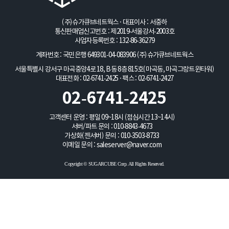
(주)슈가큐브네트웍스 · 대표이사 : 서중하
통신판매업신고번호 : 제2019-서울강서-2003호
사업자등록번호 : 132-86-36279
계좌번호 : 국민은행 649301-04-083906
(주)슈가큐브네트웍스
서울특별시 강서구 마곡중앙4로 18, B동 8층 815호(마곡동, 마곡그랑트윈타워)
대표전화 : 02-6741-2425 · 팩스 : 02-6741-2427
02-6741-2425
고객센터 운영 : 평일 09~18시 (점심시간 13~14시)
서버/파트 문의 :
010-8843-4673
가상화(젠서버) 문의 :
010-3503-8733
이메일 문의 :
saleserver@naver.com
Copyright © SUGARCUBE Corp. All Rights Reserved.