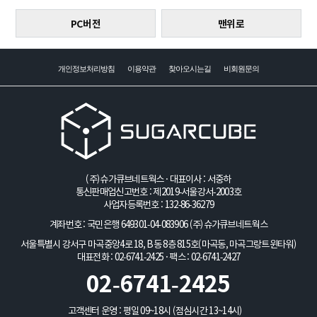
PC버전
맨위로
개인정보처리방침
이용약관
찾아오시는길
비회원문의
(주)슈가큐브네트웍스 · 대표이사 : 서중하
통신판매업신고번호 : 제2019-서울강서-2003호
사업자등록번호 : 132-86-36279
계좌번호 : 국민은행 649301-04-083906
(주)슈가큐브네트웍스
서울특별시 강서구 마곡중앙4로 18, B동 8층 815호(마곡동, 마곡그랑트윈타워)
대표전화 : 02-6741-2425 · 팩스 : 02-6741-2427
02-6741-2425
고객센터 운영 : 평일 09~18시 (점심시간 13~14시)