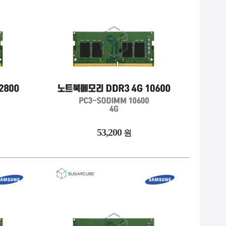
2
9. QUADRO
2
10. @13000개 이하
53,200
원