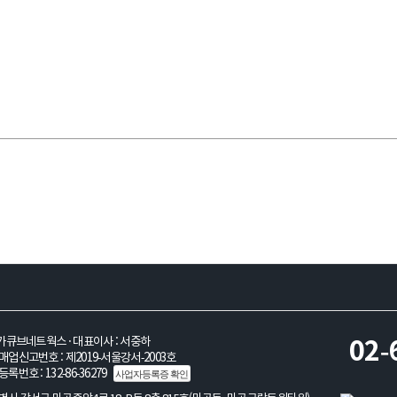
불안정 안내 참고
가큐브네트웍스 · 대표이사 : 서중하
02-
업신고번호 : 제2019-서울강서-2003호
록번호 : 132-86-36279
사업자등록증 확인