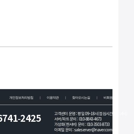
개인정보처리방침
|
이용약관
|
찾아오시는길
|
비회원문의
고객센터 운영 : 평일 09~18시(점심시간 13~14시)
6741-2425
서버/파트 문의 :
010-8843-4673
가상화(젠서버) 문의 :
010-3503-8733
이메일 문의 :
saleserver@naver.com