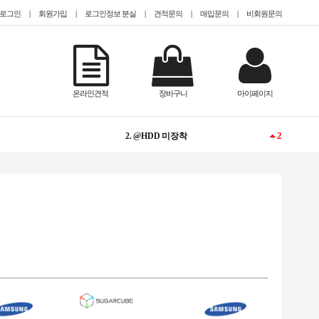
로그인
|
회원가입
|
로그인정보 분실
|
견적문의
|
매입문의
|
비회원문의
-
1. @EPYC
온라인견적
장바구니
마이페이지
2
2. @HDD 미장착
NEW
3. TESLA
1
4. @2.5인치(sff)
1
5. CISCO
NEW
6. #TeslaA100
NEW
7. #gpu서버임대
1
8. #2933y