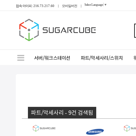
Select Language
▼
접속 아이피 :
216.73.217.60
|
모바일버전
|
서버/워크스테이션
파트/악세사리/스위치
파트/악세사리 - 9건 검색됨