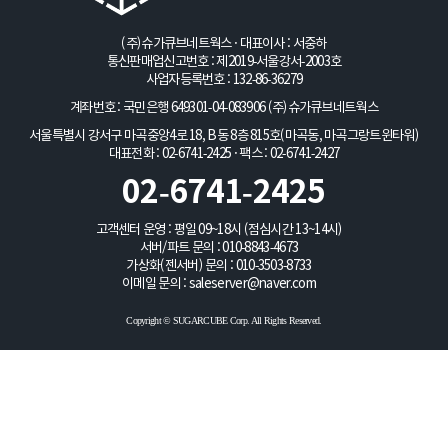
(주)슈가큐브네트웍스 · 대표이사 : 서중하
통신판매업신고번호 : 제2019-서울강서-2003호
사업자등록번호 : 132-86-36279
계좌번호 : 국민은행 649301-04-083906
(주)슈가큐브네트웍스
서울특별시 강서구 마곡중앙4로 18, B동 8층 815호(마곡동, 마곡그랑트윈타워)
대표전화 : 02-6741-2425 · 팩스 : 02-6741-2427
02-6741-2425
고객센터 운영 : 평일 09~18시 (점심시간 13~14시)
서버/파트 문의 :
010-8843-4673
가상화(젠서버) 문의 :
010-3503-8733
이메일 문의 :
saleserver@naver.com
Copyright © SUGARCUBE Corp. All Rights Reserved.