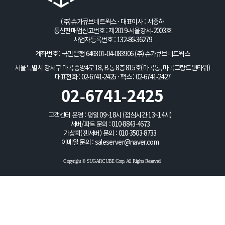
(주)슈가큐브네트웍스 · 대표이사 : 서중하
통신판매업신고번호 : 제2019-서울강서-2003호
사업자등록번호 : 132-86-36279
계좌번호 : 국민은행 649301-04-083906
(주)슈가큐브네트웍스
서울특별시 강서구 마곡중앙4로 18, B동 8층 815호(마곡동, 마곡그랑트윈타워)
대표전화 : 02-6741-2425 · 팩스 : 02-6741-2427
02-6741-2425
고객센터 운영 : 평일 09~18시 (점심시간 13~14시)
서버/파트 문의 :
010-8843-4673
가상화(젠서버) 문의 :
010-3503-8733
이메일 문의 :
saleserver@naver.com
Copyright © SUGARCUBE Corp. All Rights Reserved.