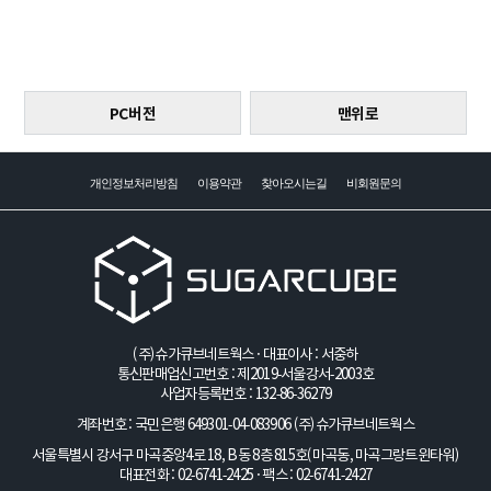
PC버전
맨위로
개인정보처리방침
이용약관
찾아오시는길
비회원문의
(주)슈가큐브네트웍스 · 대표이사 : 서중하
통신판매업신고번호 : 제2019-서울강서-2003호
사업자등록번호 : 132-86-36279
계좌번호 : 국민은행 649301-04-083906
(주)슈가큐브네트웍스
서울특별시 강서구 마곡중앙4로 18, B동 8층 815호(마곡동, 마곡그랑트윈타워)
대표전화 : 02-6741-2425 · 팩스 : 02-6741-2427