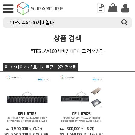
상품 검색
"TESLAA100서버임대" 태그 검색결과
워크스테이션/스토리지 렌탈 - 3건 검색됨
1,500,000
800,000
(정가)
(정가)
1주
원
1주
원
2,940,000
1,568,000
(1% 할인)
(1% 할인)
2주
원
2주
원