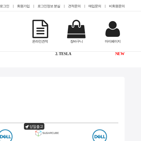
로그인
|
회원가입
|
로그인정보 분실
|
견적문의
|
매입문의
|
비회원문의
-
1. @EPYC
온라인견적
장바구니
마이페이지
NEW
2. TESLA
1
3. @HDD 미장착
1
4. @2.5인치(sff)
1
5. CISCO
NEW
6. #TeslaA100
NEW
7. #gpu서버임대
당일출고
1
8. QUADRO