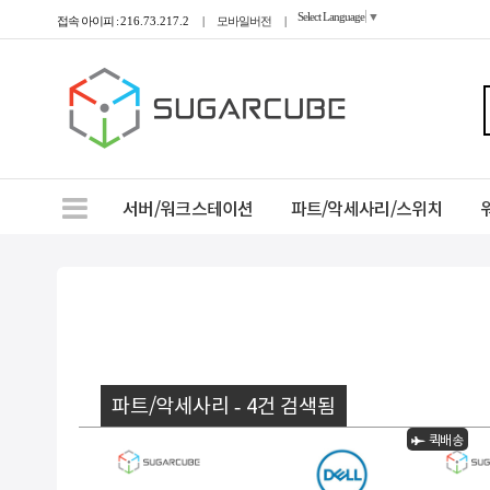
Select Language
▼
접속 아이피 :
216.73.217.2
|
모바일버전
|
서버/워크스테이션
파트/악세사리/스위치
파트/악세사리 - 4건 검색됨
퀵배송