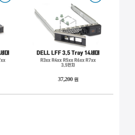
-
9. #2933y
NEW
10. #gpu서버
37,200
원