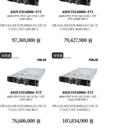
GPU서버 ASUS ESC4000A-E12 16C 32
GPU서버 ASUS ESC4000A-E12 16C 32
T 512G 1.92T L40S 48G 4
T 512G RTX A6000 48G 2
97,369,800
79,427,900
원
원
새제품
새제품
GPU서버 ASUS ESC4000A-E12 16C 32
GPU서버 ASUS ESC4000A-E12 16C 32
T 512G 1.92T L40S 48G 2
T 512G 1.92T A100 80G 2
76,686,000
105,834,900
원
원