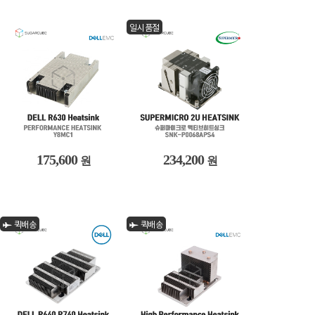
일시품절
175,600
234,200
원
원
퀵배송
퀵배송