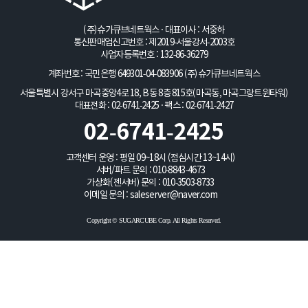
(주)슈가큐브네트웍스 · 대표이사 : 서중하
통신판매업신고번호 : 제2019-서울강서-2003호
사업자등록번호 : 132-86-36279
계좌번호 : 국민은행 649301-04-083906
(주)슈가큐브네트웍스
서울특별시 강서구 마곡중앙4로 18, B동 8층 815호(마곡동, 마곡그랑트윈타워)
대표전화 : 02-6741-2425 · 팩스 : 02-6741-2427
02-6741-2425
고객센터 운영 : 평일 09~18시 (점심시간 13~14시)
서버/파트 문의 :
010-8843-4673
가상화(젠서버) 문의 :
010-3503-8733
이메일 문의 :
saleserver@naver.com
Copyright © SUGARCUBE Corp. All Rights Reserved.