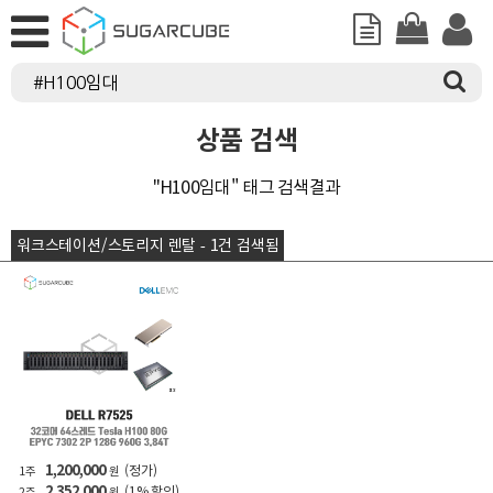
상품 검색
"H100임대" 태그 검색결과
워크스테이션/스토리지 렌탈 - 1건 검색됨
1,200,000
(정가)
1주
원
2,352,000
(1% 할인)
2주
원