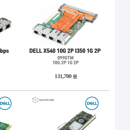
-
9. #2933y
NEW
10. #GPU서버
131,700
원