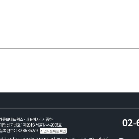
불안정 안내 참고
가큐브네트웍스 · 대표이사 : 서중하
02-
업신고번호 : 제2019-서울강서-2003호
록번호 : 132-86-36279
사업자등록증 확인