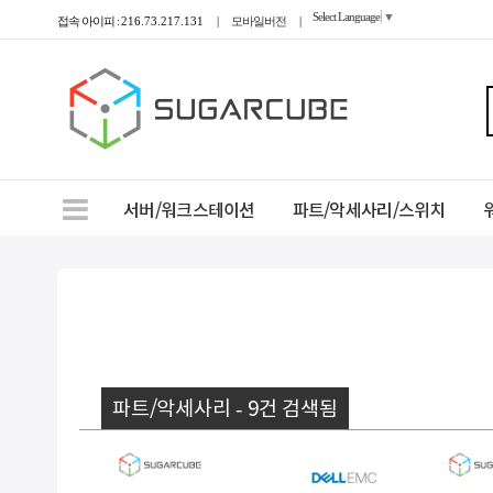
Select Language
▼
접속 아이피 :
216.73.217.131
|
모바일버전
|
서버/워크스테이션
파트/악세사리/스위치
파트/악세사리 - 9건 검색됨