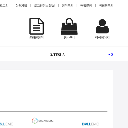
로그인
|
회원가입
|
로그인정보 분실
|
견적문의
|
매입문의
|
비회원문의
NEW
1. @Epyc
온라인견적
장바구니
마이페이지
1
2. @HDD 미장착
2
3. TESLA
NEW
4. @2.5인치(SFF)
NEW
5. #Teslaa100
1
6. CISCO
-
7. #gpu서버임대
-
8. QUADRO