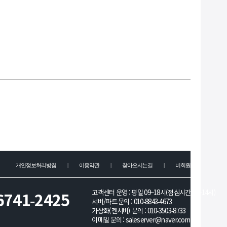
개인정보처리방침
|
이용약관
|
찾아오시는길
|
비회원문의
고객센터 운영 : 평일 09~18시(점심시간 13~14시)
6741-2425
서버/파트 문의 :
010-8843-4673
가상화(젠서버) 문의 :
010-3503-8733
이메일 문의 :
saleserver@naver.com