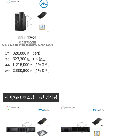
320,000
(정가)
1주
원
627,200
(1% 할인)
2주
원
1,216,000
(3% 할인)
4주
원
2,380,800
(5% 할인)
8주
원
서버/GPU호스팅 - 2건 검색됨