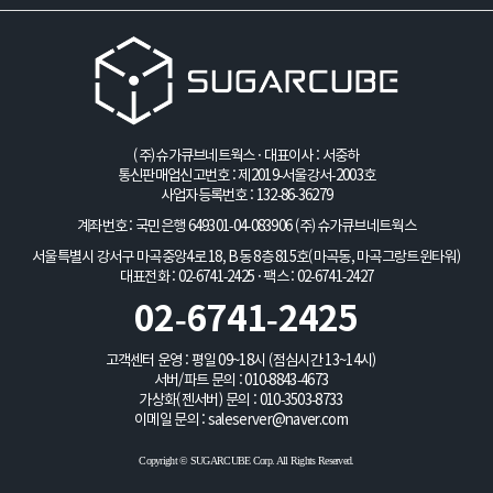
(주)슈가큐브네트웍스 · 대표이사 : 서중하
통신판매업신고번호 : 제2019-서울강서-2003호
사업자등록번호 : 132-86-36279
계좌번호 : 국민은행 649301-04-083906
(주)슈가큐브네트웍스
서울특별시 강서구 마곡중앙4로 18, B동 8층 815호(마곡동, 마곡그랑트윈타워)
대표전화 : 02-6741-2425 · 팩스 : 02-6741-2427
02-6741-2425
고객센터 운영 : 평일 09~18시 (점심시간 13~14시)
서버/파트 문의 :
010-8843-4673
가상화(젠서버) 문의 :
010-3503-8733
이메일 문의 :
saleserver@naver.com
Copyright © SUGARCUBE Corp. All Rights Reserved.