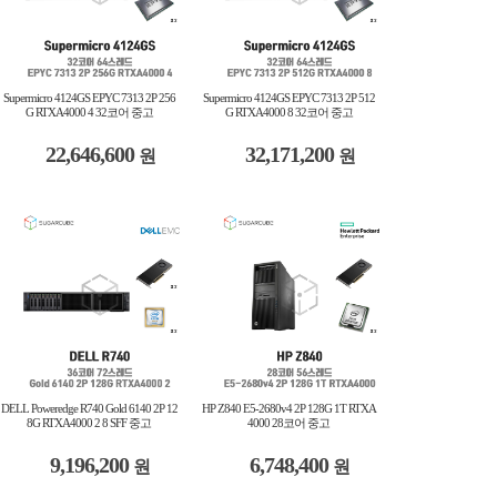
Supermicro 4124GS EPYC 7313 2P 256
Supermicro 4124GS EPYC 7313 2P 512
G RTXA4000 4 32코어 중고
G RTXA4000 8 32코어 중고
22,646,600
32,171,200
원
원
DELL Poweredge R740 Gold 6140 2P 12
HP Z840 E5-2680v4 2P 128G 1T RTXA
8G RTXA4000 2 8 SFF 중고
4000 28코어 중고
9,196,200
6,748,400
원
원