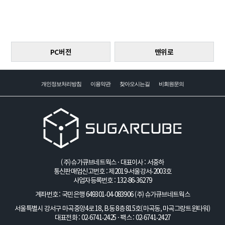
PC버전
맨위로
개인정보처리방침
이용약관
찾아오시는길
비회원문의
(주)슈가큐브네트웍스 · 대표이사 : 서중하
통신판매업신고번호 : 제2019-서울강서-2003호
사업자등록번호 : 132-86-36279
계좌번호 : 국민은행 649301-04-083906
(주)슈가큐브네트웍스
서울특별시 강서구 마곡중앙4로 18, B동 8층 815호(마곡동, 마곡그랑트윈타워)
대표전화 : 02-6741-2425 · 팩스 : 02-6741-2427