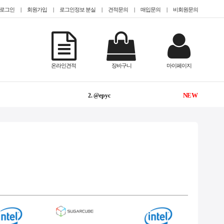
로그인
|
회원가입
|
로그인정보 분실
|
견적문의
|
매입문의
|
비회원문의
-
1. TESLA
온라인견적
장바구니
마이페이지
NEW
2. @epyc
NEW
3. @2.5인치(sff)
NEW
4. @hdd 미장착
1
5. #Teslaa100
NEW
6. #GPU서버임대
-
7. CISCO
-
8. QUADRO