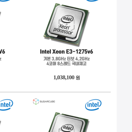
-
9. #2933y
NEW
10. #gpu서버
1,038,100
원