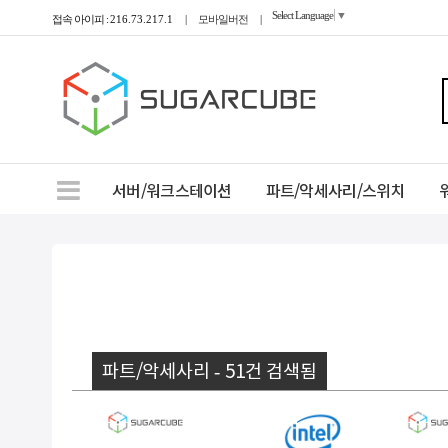
Select Language
▼
접속 아이피 :
216.73.217.1
|
모바일버전
|
서버/워크스테이션
파트/악세사리/스위치
파트/악세사리 - 51건 검색됨