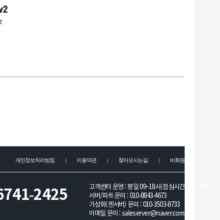
개인정보처리방침
|
이용약관
|
찾아오시는길
|
비회원문의
고객센터 운영 : 평일 09~18시(점심시간 13~14시)
6741-2425
서버/파트 문의 :
010-8843-4673
가상화(젠서버) 문의 :
010-3503-8733
이메일 문의 :
saleserver@naver.com