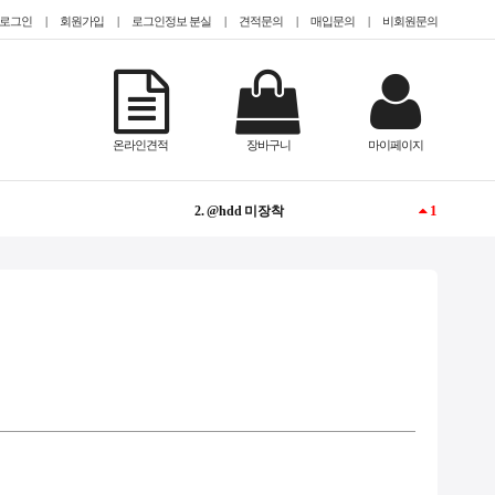
로그인
|
회원가입
|
로그인정보 분실
|
견적문의
|
매입문의
|
비회원문의
NEW
1. @EPYC
온라인견적
장바구니
마이페이지
1
2. @hdd 미장착
2
3. TESLA
-
4. @2.5인치(sff)
NEW
5. #gpu서버임대
1
6. CISCO
NEW
7. #TeslaA100
-
8. QUADRO