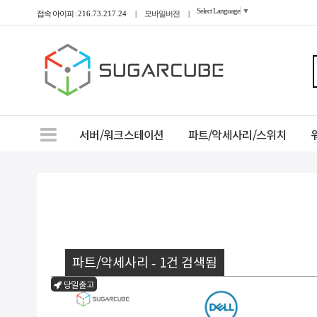
Select Language
▼
접속 아이피 :
216.73.217.24
|
모바일버전
|
서버/워크스테이션
파트/악세사리/스위치
파트/악세사리 - 1건 검색됨
당일출고