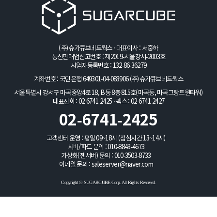
(주)슈가큐브네트웍스 · 대표이사 : 서중하
통신판매업신고번호 : 제2019-서울강서-2003호
사업자등록번호 : 132-86-36279
계좌번호 : 국민은행 649301-04-083906
(주)슈가큐브네트웍스
서울특별시 강서구 마곡중앙4로 18, B동 8층 815호(마곡동, 마곡그랑트윈타워)
대표전화 : 02-6741-2425 · 팩스 : 02-6741-2427
02-6741-2425
고객센터 운영 : 평일 09~18시 (점심시간 13~14시)
서버/파트 문의 :
010-8843-4673
가상화(젠서버) 문의 :
010-3503-8733
이메일 문의 :
saleserver@naver.com
Copyright © SUGARCUBE Corp. All Rights Reserved.