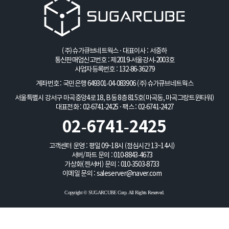
(주)슈가큐브네트웍스 · 대표이사 : 서중하
통신판매업신고번호 : 제2019-서울강서-2003호
사업자등록번호 : 132-86-36279
계좌번호 : 국민은행 649301-04-083906
(주)슈가큐브네트웍스
서울특별시 강서구 마곡중앙4로 18, B동 8층 815호(마곡동, 마곡그랑트윈타워)
대표전화 : 02-6741-2425 · 팩스 : 02-6741-2427
02-6741-2425
고객센터 운영 : 평일 09~18시 (점심시간 13~14시)
서버/파트 문의 :
010-8843-4673
가상화(젠서버) 문의 :
010-3503-8733
이메일 문의 :
saleserver@naver.com
Copyright © SUGARCUBE Corp. All Rights Reserved.