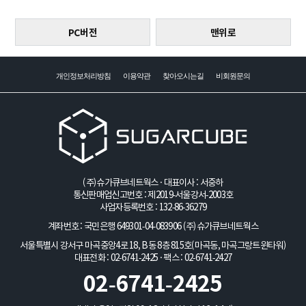
PC버전
맨위로
개인정보처리방침
이용약관
찾아오시는길
비회원문의
(주)슈가큐브네트웍스 · 대표이사 : 서중하
통신판매업신고번호 : 제2019-서울강서-2003호
사업자등록번호 : 132-86-36279
계좌번호 : 국민은행 649301-04-083906
(주)슈가큐브네트웍스
서울특별시 강서구 마곡중앙4로 18, B동 8층 815호(마곡동, 마곡그랑트윈타워)
대표전화 : 02-6741-2425 · 팩스 : 02-6741-2427
02-6741-2425