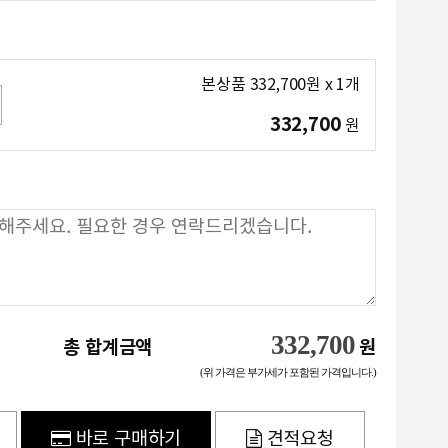
본상품
332,700
원
x
1
개
332,700
원
332,700
총 합계금액
원
(위 가격은 부가세가 포함된 가격입니다.)
바로 구매하기
견적요청