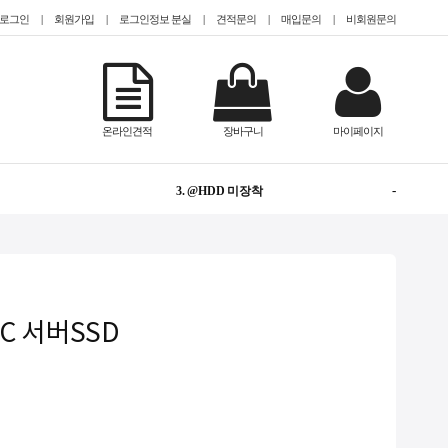
로그인
|
회원가입
|
로그인정보 분실
|
견적문의
|
매입문의
|
비회원문의
NEW
1. @Epyc
1
2. TESLA
온라인견적
장바구니
마이페이지
-
3. @HDD 미장착
NEW
4. @2.5인치(SFF)
-
5. CISCO
NEW
6. #Teslaa100
6SC 서버SSD
-
7. #gpu서버임대
-
8. QUADRO