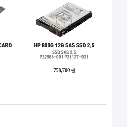
5,909,600
원