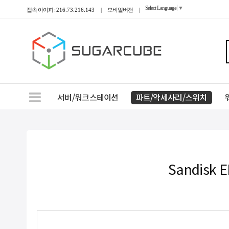
Select Language
▼
접속 아이피 :
216.73.216.143
|
모바일버전
|
서버/워크스테이션
파트/악세사리/스위치
Sandisk 