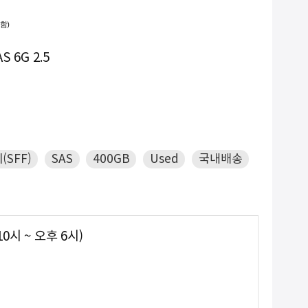
-
9. #2933y
함)
NEW
10. #GPU서버
S 6G 2.5
(SFF)
SAS
400GB
Used
국내배송
0시 ~ 오후 6시)