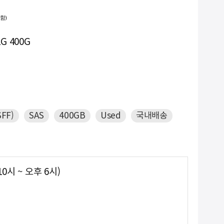
함)
-
9. #2933y
G 400G
NEW
10. #GPU서버
FF)
SAS
400GB
Used
국내배송
0시 ~ 오후 6시)