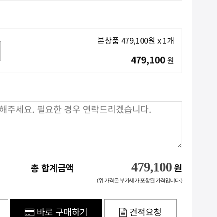
본상품
479,100
원
x
1
개
479,100
원
479,100
총 합계금액
원
(위 가격은 부가세가 포함된 가격입니다.)
바로 구매하기
견적요청