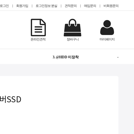
로그인
|
회원가입
|
로그인정보 분실
|
견적문의
|
매입문의
|
비회원문의
-
1. TESLA
온라인견적
장바구니
마이페이지
NEW
2. @Epyc
-
3. @HDD 미장착
NEW
4. #Teslaa100
NEW
5. @2.5인치(SFF)
서버SSD
1
6. CISCO
-
7. #gpu서버임대
-
8. QUADRO