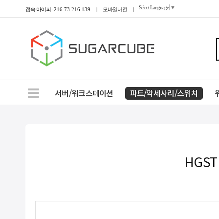
Select Language
▼
접속 아이피 :
216.73.216.139
|
모바일버전
|
서버/워크스테이션
파트/악세사리/스위치
HGST