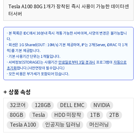
Tesla A100 80G 1개가 장착된 즉시 사용이 가능한 데이터센
터서버
· 본 목록은 IDC에서 30분내 즉시 개통 가능한 서버이며, 사양의 변경은 불가능합니
다.
· 회선은 1G Shared(OUT : 10M/s) 기본 제공하며, IP는 2개(Server, iDRAC 각 1개
씩)를 기본 제공합니다.
· 기본 사용기간 단위는 1개월입니다.
· 서버정보(STORAGE)는 사용기간
만료일로부터 3일 경과시
프로그램이
자동으로
초기화
합니다.(사전연장이 필수입니다.)
· 모든 비용은 부가세가 포함되어 있습니다.
+ 상품 속성
32코어
128GB
DELL EMC
NVIDIA
80GB
Tesla
HDD 미장착
1TB
2TB
Tesla A100
인공지능 딥러닝
머신러닝