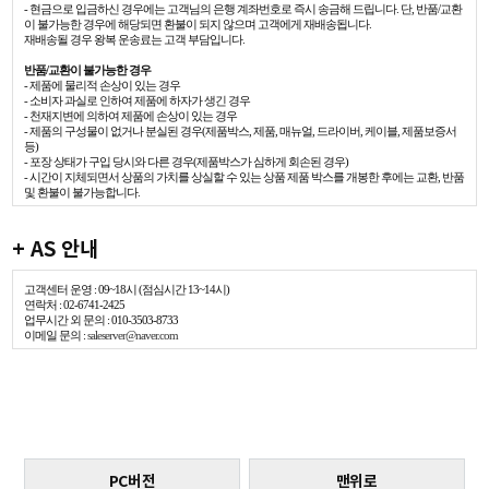
- 현금으로 입금하신 경우에는 고객님의 은행 계좌번호로 즉시 송금해 드립니다. 단, 반품/교환
이 불가능한 경우에 해당되면 환불이 되지 않으며 고객에게 재배송됩니다.
재배송될 경우 왕복 운송료는 고객 부담입니다.
반품/교환이 불가능한 경우
- 제품에 물리적 손상이 있는 경우
- 소비자 과실로 인하여 제품에 하자가 생긴 경우
- 천재지변에 의하여 제품에 손상이 있는 경우
- 제품의 구성물이 없거나 분실된 경우(제품박스, 제품, 매뉴얼, 드라이버, 케이블, 제품보증서
등)
- 포장 상태가 구입 당시와 다른 경우(제품박스가 심하게 회손된 경우)
- 시간이 지체되면서 상품의 가치를 상실할 수 있는 상품 제품 박스를 개봉한 후에는 교환, 반품
및 환불이 불가능합니다.
+ AS 안내
고객센터 운영 : 09~18시 (점심시간 13~14시)
연락처 : 02-6741-2425
업무시간 외 문의 : 010-3503-8733
이메일 문의 :
saleserver@naver.com
PC버전
맨위로