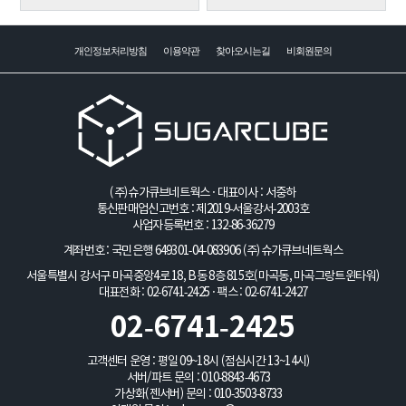
개인정보처리방침
이용약관
찾아오시는길
비회원문의
(주)슈가큐브네트웍스 · 대표이사 : 서중하
통신판매업신고번호 : 제2019-서울강서-2003호
사업자등록번호 : 132-86-36279
계좌번호 : 국민은행 649301-04-083906
(주)슈가큐브네트웍스
서울특별시 강서구 마곡중앙4로 18, B동 8층 815호(마곡동, 마곡그랑트윈타워)
대표전화 : 02-6741-2425 · 팩스 : 02-6741-2427
02-6741-2425
고객센터 운영 : 평일 09~18시 (점심시간 13~14시)
서버/파트 문의 :
010-8843-4673
가상화(젠서버) 문의 :
010-3503-8733