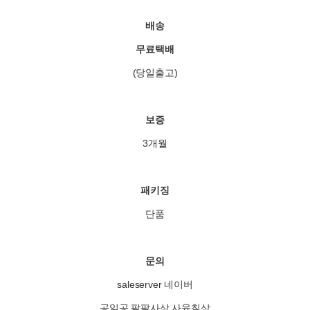
배송
무료택배
(당일출고)
보증
3개월
패키징
단품
문의
saleserver 네이버
공일공 팔팔사삼 사육칠삼