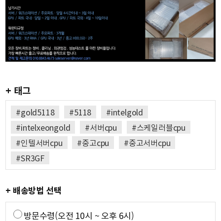
+ 태그
#gold5118
#5118
#intelgold
#intelxeongold
#서버cpu
#스케일러블cpu
#인텔서버cpu
#중고cpu
#중고서버cpu
#SR3GF
+ 배송방법 선택
방문수령(오전 10시 ~ 오후 6시)