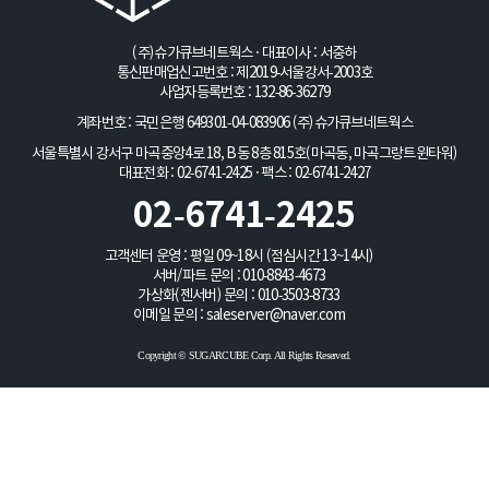
(주)슈가큐브네트웍스 · 대표이사 : 서중하
통신판매업신고번호 : 제2019-서울강서-2003호
사업자등록번호 : 132-86-36279
계좌번호 : 국민은행 649301-04-083906
(주)슈가큐브네트웍스
서울특별시 강서구 마곡중앙4로 18, B동 8층 815호(마곡동, 마곡그랑트윈타워)
대표전화 : 02-6741-2425 · 팩스 : 02-6741-2427
02-6741-2425
고객센터 운영 : 평일 09~18시 (점심시간 13~14시)
서버/파트 문의 :
010-8843-4673
가상화(젠서버) 문의 :
010-3503-8733
이메일 문의 :
saleserver@naver.com
Copyright © SUGARCUBE Corp. All Rights Reserved.