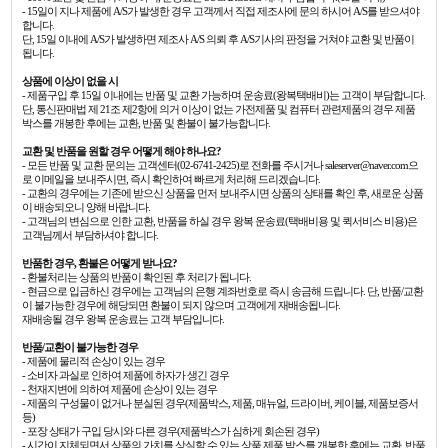
- 15일이 지나 제품에 A/S가 발생한 경우 고객께서 직접 제조사에 문의 하시어 A/S를 받으셔야
합니다.
단, 15일 이내에 A/S가 발생하면 제조사 A/S 의뢰 후 A/S기사의 판정을 거쳐야 교환 및 반품이
됩니다.
상품에 이상이 없을 시
- 제품구입 후 15일 이내에는 반품 및 교환 가능하며 운송료(왕복택배비)는 고객이 부담합니다.
단, 통신판매법 제 21조 제2항에 의거 이상이 없는 가전제품 및 컴퓨터 관련제품의 경우 제품
박스를 개봉한 후에는 교환, 반품 및 환불이 불가능합니다.
교환 및 반품을 원할 경우 어떻게 해야 하나요?
- 모든 반품 및 교환 문의는 고객센터(02-6741-2425)로 전화를 주시거나 saleserver@naver.com으
로 이메일을 보내주시면, 즉시 확인하여 빠르게 처리해 드리겠습니다.
- 교환의 경우에는 기존에 받으신 상품을 먼저 보내주시면 상품의 상태를 확인 후, 새로운 상품
이 배송되오니 양해 바랍니다.
- 고객님의 변심으로 인한 교환, 반품을 하실 경우 왕복 운송료(택배비용 및 퀵서비스 비용)은
고객님께서 부담하셔야 합니다.
반품한 경우, 환불은 어떻게 받나요?
- 환불처리는 상품의 반품이 확인된 후 처리가 됩니다.
- 현금으로 입금하신 경우에는 고객님의 은행 계좌번호로 즉시 송금해 드립니다. 단, 반품/교환
이 불가능한 경우에 해당되면 환불이 되지 않으며 고객에게 재배송됩니다.
재배송될 경우 왕복 운송료는 고객 부담입니다.
반품/교환이 불가능한 경우
- 제품에 물리적 손상이 있는 경우
- 소비자 과실로 인하여 제품에 하자가 생긴 경우
- 천재지변에 의하여 제품에 손상이 있는 경우
- 제품의 구성물이 없거나 분실된 경우(제품박스, 제품, 매뉴얼, 드라이버, 케이블, 제품보증서
등)
- 포장 상태가 구입 당시와 다른 경우(제품박스가 심하게 회손된 경우)
- 시간이 지체되면서 상품의 가치를 상실할 수 있는 상품 제품 박스를 개봉한 후에는 교환, 반품