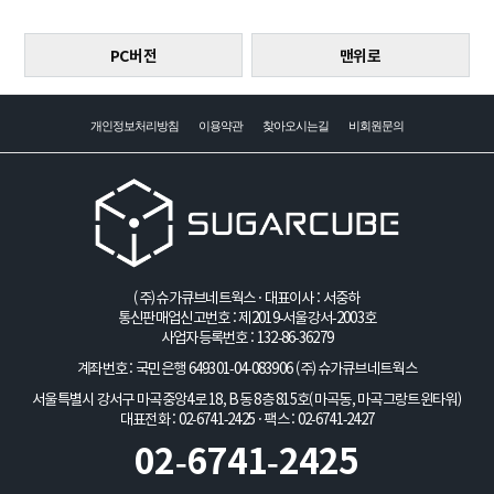
PC버전
맨위로
개인정보처리방침
이용약관
찾아오시는길
비회원문의
(주)슈가큐브네트웍스 · 대표이사 : 서중하
통신판매업신고번호 : 제2019-서울강서-2003호
사업자등록번호 : 132-86-36279
계좌번호 : 국민은행 649301-04-083906
(주)슈가큐브네트웍스
서울특별시 강서구 마곡중앙4로 18, B동 8층 815호(마곡동, 마곡그랑트윈타워)
대표전화 : 02-6741-2425 · 팩스 : 02-6741-2427
02-6741-2425