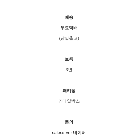
배송
무료택배
(당일출고)
보증
3년
패키징
리테일박스
문의
saleserver 네이버