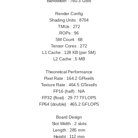
Bandwidth : 760.3 GB/s
Render Config
Shading Units : 8704
TMUs : 272
ROPs : 96
SM Count : 68
Tensor Cores : 272
L1 Cache : 128 KB (per SM)
L2 Cache : 5 MB
Theoretical Performance
Pixel Rate : 164.2 GPixel/s
Texture Rate : 464.5 GTexel/s
FP16 (half) : N/A
FP32 (float) : 29.77 TFLOPS
FP64 (double) : 465.2 GFLOPS
Board Design
Slot Width : 2 slots
Length : 285 mm
Height : 112 mm