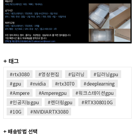
+ 태그
#rtx3080
#영상편집
#딥러닝
#딥러닝gpu
#gpu
#nvidia
#rtx3070
#deeplearning
#Ampere
#Amperegpu
#워크스테이션gpu
#인공지능gpu
#렌더링gpu
#RTX308010G
#10G
#NVIDIARTX3080
+ 배송방법 선택