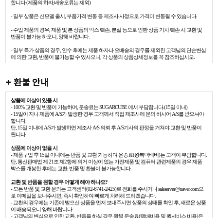
합니다.(제품의 하자,배송오류는 제외)
- 일부 상품은 신모델 출시, 부품가격 변동 등 제조사 사정으로 가격이 변동될 수 있습니다.
- 수입 제품의 경우, 제품 및 본 상품의 박스 훼손, 분실 등으로 인한 상품 가치 훼손 시 교환 및
반품이 불가능 하오니, 양해 바랍니다.
- 일부 특가 상품의 경우, 인수 후에는 제품 하자나 오배송의 경우를 제외한 고객님의 단순변심
에 의한 교환, 반품이 불가능할 수 있사오니, 각 상품의 상품상세정보를 꼭 참조하십시오.
+ 환불 안내
상품에 이상이 있을 시
- 100% 교환 및 반품이 가능하며, 운송료는 SUGARCUBE 에서 부담합니다.(15일 이내)
- 15일이 지나 제품에 A/S가 발생한 경우 고객께서 직접 제조사에 문의 하시어 A/S를 받으셔야
합니다.
단, 15일 이내에 A/S가 발생하면 제조사 A/S 의뢰 후 A/S기사의 판정을 거쳐야 교환 및 반품이
됩니다.
상품에 이상이 없을 시
- 제품구입 후 15일 이내에는 반품 및 교환 가능하며 운송료(왕복택배비)는 고객이 부담합니다.
단, 통신판매법 제 21조 제2항에 의거 이상이 없는 가전제품 및 컴퓨터 관련제품의 경우 제품
박스를 개봉한 후에는 교환, 반품 및 환불이 불가능합니다.
교환 및 반품을 원할 경우 어떻게 해야 하나요?
- 모든 반품 및 교환 문의는 고객센터(02-6741-2425)로 전화를 주시거나 saleserver@naver.com으
로 이메일을 보내주시면, 즉시 확인하여 빠르게 처리해 드리겠습니다.
- 교환의 경우에는 기존에 받으신 상품을 먼저 보내주시면 상품의 상태를 확인 후, 새로운 상품
이 배송되오니 양해 바랍니다.
- 고객님의 변심으로 인한 교환, 반품을 하실 경우 왕복 운송료(택배비용 및 퀵서비스 비용)은