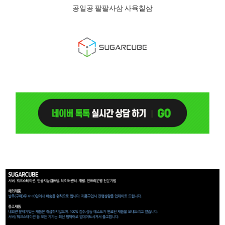
공일공 팔팔사삼 사육칠삼