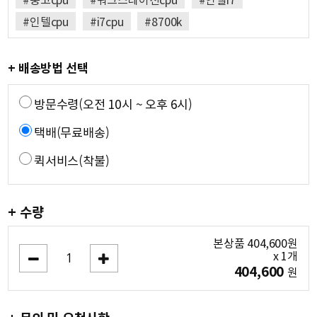
#중고cpu
#워크스테이션cpu
#인텔i7
#인텔cpu
#i7cpu
#8700k
+ 배송방법 선택
방문수령(오전 10시 ~ 오후 6시)
택배(무료배송)
퀵서비스(착불)
+ 수량
본상품
404,600
원
x
1
개
404,600
원