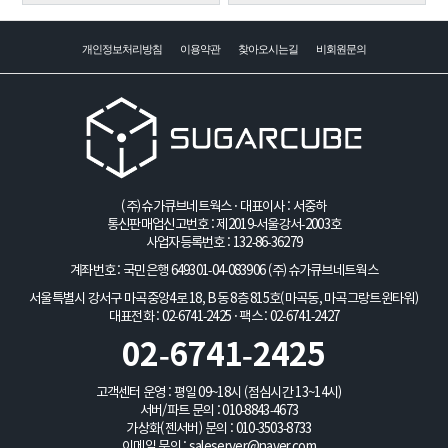
개인정보처리방침
이용약관
찾아오시는길
비회원문의
(주)슈가큐브네트웍스 · 대표이사 : 서중하
통신판매업신고번호 : 제2019-서울강서-2003호
사업자등록번호 : 132-86-36279
계좌번호 : 국민은행 649301-04-083906
(주)슈가큐브네트웍스
서울특별시 강서구 마곡중앙4로 18, B동 8층 815호(마곡동, 마곡그랑트윈타워)
대표전화 : 02-6741-2425 · 팩스 : 02-6741-2427
02-6741-2425
고객센터 운영 : 평일 09~18시 (점심시간 13~14시)
서버/파트 문의 :
010-8843-4673
가상화(젠서버) 문의 :
010-3503-8733
이메일 문의 :
saleserver@naver.com