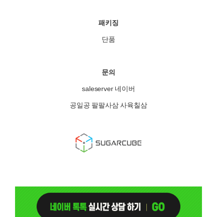
패키징
단품
문의
saleserver 네이버
공일공 팔팔사삼 사육칠삼