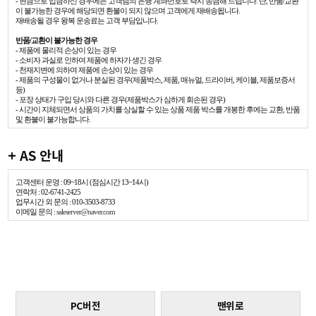
- 현금으로 입금하신 경우에는 고객님의 은행 계좌번호로 즉시 송금해 드립니다. 단, 반품/교환
이 불가능한 경우에 해당되면 환불이 되지 않으며 고객에게 재배송됩니다.
재배송될 경우 왕복 운송료는 고객 부담입니다.
반품/교환이 불가능한 경우
- 제품에 물리적 손상이 있는 경우
- 소비자 과실로 인하여 제품에 하자가 생긴 경우
- 천재지변에 의하여 제품에 손상이 있는 경우
- 제품의 구성물이 없거나 분실된 경우(제품박스, 제품, 매뉴얼, 드라이버, 케이블, 제품보증서
등)
- 포장 상태가 구입 당시와 다른 경우(제품박스가 심하게 회손된 경우)
- 시간이 지체되면서 상품의 가치를 상실할 수 있는 상품 제품 박스를 개봉한 후에는 교환, 반품
및 환불이 불가능합니다.
+ AS 안내
고객센터 운영 : 09~18시 (점심시간 13~14시)
연락처 : 02-6741-2425
업무시간 외 문의 : 010-3503-8733
이메일 문의 :
saleserver@naver.com
PC버전
맨위로