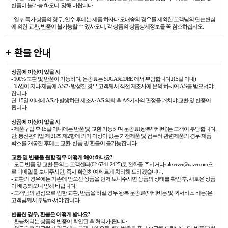
반품이 불가능 하오니, 양해 바랍니다.
- 일부 특가 상품의 경우, 인수 후에는 제품 하자나 오배송의 경우를 제외한 고객님의 단순변심
에 의한 교환, 반품이 불가능할 수 있사오니, 각 상품의 상품상세정보를 꼭 참조하십시오.
+ 환불 안내
상품에 이상이 있을 시
- 100% 교환 및 반품이 가능하며, 운송료는 SUGARCUBE 에서 부담합니다.(15일 이내)
- 15일이 지나 제품에 A/S가 발생한 경우 고객께서 직접 제조사에 문의 하시어 A/S를 받으셔야
합니다.
단, 15일 이내에 A/S가 발생하면 제조사 A/S 의뢰 후 A/S기사의 판정을 거쳐야 교환 및 반품이
됩니다.
상품에 이상이 없을 시
- 제품구입 후 15일 이내에는 반품 및 교환 가능하며 운송료(왕복택배비)는 고객이 부담합니다.
단, 통신판매법 제 21조 제2항에 의거 이상이 없는 가전제품 및 컴퓨터 관련제품의 경우 제품
박스를 개봉한 후에는 교환, 반품 및 환불이 불가능합니다.
교환 및 반품을 원할 경우 어떻게 해야 하나요?
- 모든 반품 및 교환 문의는 고객센터(02-6741-2425)로 전화를 주시거나 saleserver@naver.com으
로 이메일을 보내주시면, 즉시 확인하여 빠르게 처리해 드리겠습니다.
- 교환의 경우에는 기존에 받으신 상품을 먼저 보내주시면 상품의 상태를 확인 후, 새로운 상품
이 배송되오니 양해 바랍니다.
- 고객님의 변심으로 인한 교환, 반품을 하실 경우 왕복 운송료(택배비용 및 퀵서비스 비용)은
고객님께서 부담하셔야 합니다.
반품한 경우, 환불은 어떻게 받나요?
- 환불처리는 상품의 반품이 확인된 후 처리가 됩니다.