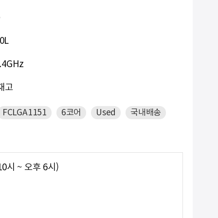
-
9. #2933y
2
10. @13000개 이하
20L
.4GHz
재고
FCLGA1151
6코어
Used
국내배송
0시 ~ 오후 6시)