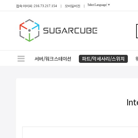
Select Language
▼
접속 아이피 :
216.73.217.154
|
모바일버전
|
서버/워크스테이션
파트/악세사리/스위치
In