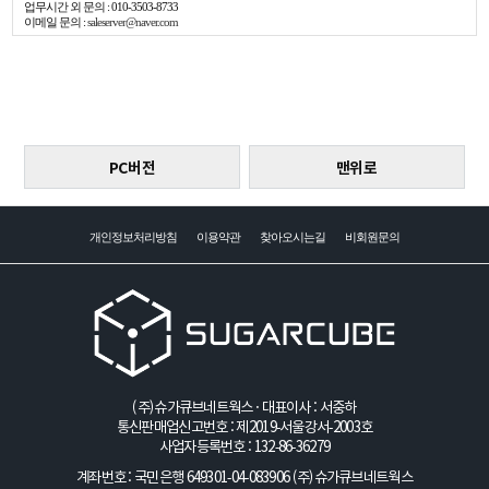
업무시간 외 문의 : 010-3503-8733
이메일 문의 :
saleserver@naver.com
PC버전
맨위로
개인정보처리방침
이용약관
찾아오시는길
비회원문의
(주)슈가큐브네트웍스 · 대표이사 : 서중하
통신판매업신고번호 : 제2019-서울강서-2003호
사업자등록번호 : 132-86-36279
계좌번호 : 국민은행 649301-04-083906
(주)슈가큐브네트웍스