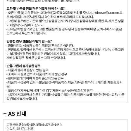
박스를 개봉한 후에는 교환, 반품 및 환불이 불가능합니다.
교환 및 반품을 원할 경우 어떻게 해야 하나요?
- 모든 반품 및 교환 문의는 고객센터(02-6741-2425)로 전화를 주시거나 saleserver@naver.com으
로 이메일을 보내주시면, 즉시 확인하여 빠르게 처리해 드리겠습니다.
- 교환의 경우에는 기존에 받으신 상품을 먼저 보내주시면 상품의 상태를 확인 후, 새로운 상품
이 배송되오니 양해 바랍니다.
- 고객님의 변심으로 인한 교환, 반품을 하실 경우 왕복 운송료(택배비용 및 퀵서비스 비용)은
고객님께서 부담하셔야 합니다.
반품한 경우, 환불은 어떻게 받나요?
- 환불처리는 상품의 반품이 확인된 후 처리가 됩니다.
- 현금으로 입금하신 경우에는 고객님의 은행 계좌번호로 즉시 송금해 드립니다. 단, 반품/교환
이 불가능한 경우에 해당되면 환불이 되지 않으며 고객에게 재배송됩니다.
재배송될 경우 왕복 운송료는 고객 부담입니다.
반품/교환이 불가능한 경우
- 제품에 물리적 손상이 있는 경우
- 소비자 과실로 인하여 제품에 하자가 생긴 경우
- 천재지변에 의하여 제품에 손상이 있는 경우
- 제품의 구성물이 없거나 분실된 경우(제품박스, 제품, 매뉴얼, 드라이버, 케이블, 제품보증서
등)
- 포장 상태가 구입 당시와 다른 경우(제품박스가 심하게 회손된 경우)
- 시간이 지체되면서 상품의 가치를 상실할 수 있는 상품 제품 박스를 개봉한 후에는 교환, 반품
및 환불이 불가능합니다.
+ AS 안내
고객센터 운영 : 09~18시 (점심시간 13~14시)
연락처 : 02-6741-2425