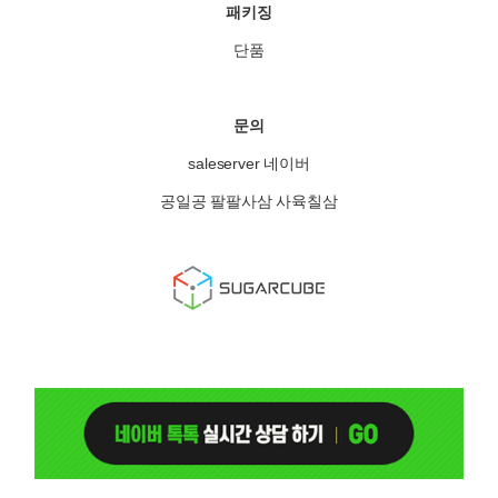
패키징
단품
문의
saleserver 네이버
공일공 팔팔사삼 사육칠삼