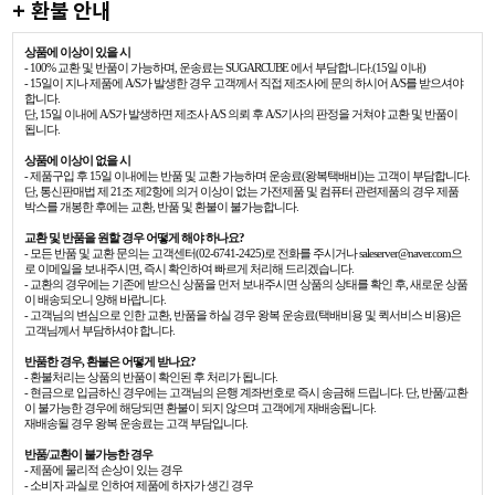
+ 환불 안내
상품에 이상이 있을 시
- 100% 교환 및 반품이 가능하며, 운송료는 SUGARCUBE 에서 부담합니다.(15일 이내)
- 15일이 지나 제품에 A/S가 발생한 경우 고객께서 직접 제조사에 문의 하시어 A/S를 받으셔야
합니다.
단, 15일 이내에 A/S가 발생하면 제조사 A/S 의뢰 후 A/S기사의 판정을 거쳐야 교환 및 반품이
됩니다.
상품에 이상이 없을 시
- 제품구입 후 15일 이내에는 반품 및 교환 가능하며 운송료(왕복택배비)는 고객이 부담합니다.
단, 통신판매법 제 21조 제2항에 의거 이상이 없는 가전제품 및 컴퓨터 관련제품의 경우 제품
박스를 개봉한 후에는 교환, 반품 및 환불이 불가능합니다.
교환 및 반품을 원할 경우 어떻게 해야 하나요?
- 모든 반품 및 교환 문의는 고객센터(02-6741-2425)로 전화를 주시거나 saleserver@naver.com으
로 이메일을 보내주시면, 즉시 확인하여 빠르게 처리해 드리겠습니다.
- 교환의 경우에는 기존에 받으신 상품을 먼저 보내주시면 상품의 상태를 확인 후, 새로운 상품
이 배송되오니 양해 바랍니다.
- 고객님의 변심으로 인한 교환, 반품을 하실 경우 왕복 운송료(택배비용 및 퀵서비스 비용)은
고객님께서 부담하셔야 합니다.
반품한 경우, 환불은 어떻게 받나요?
- 환불처리는 상품의 반품이 확인된 후 처리가 됩니다.
- 현금으로 입금하신 경우에는 고객님의 은행 계좌번호로 즉시 송금해 드립니다. 단, 반품/교환
이 불가능한 경우에 해당되면 환불이 되지 않으며 고객에게 재배송됩니다.
재배송될 경우 왕복 운송료는 고객 부담입니다.
반품/교환이 불가능한 경우
- 제품에 물리적 손상이 있는 경우
- 소비자 과실로 인하여 제품에 하자가 생긴 경우