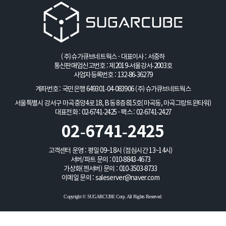
(주)슈가큐브네트웍스 · 대표이사 : 서중하
통신판매업신고번호 : 제2019-서울강서-2003호
사업자등록번호 : 132-86-36279
계좌번호 : 국민은행 649301-04-083906
(주)슈가큐브네트웍스
서울특별시 강서구 마곡중앙4로 18, B동 8층 815호(마곡동, 마곡그랑트윈타워)
대표전화 : 02-6741-2425 · 팩스 : 02-6741-2427
02-6741-2425
고객센터 운영 : 평일 09~18시 (점심시간 13~14시)
서버/파트 문의 :
010-8843-4673
가상화(젠서버) 문의 :
010-3503-8733
이메일 문의 :
saleserver@naver.com
Copyright © SUGARCUBE Corp. All Rights Reserved.