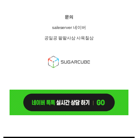
문의
saleserver 네이버
공일공 팔팔사삼 사육칠삼