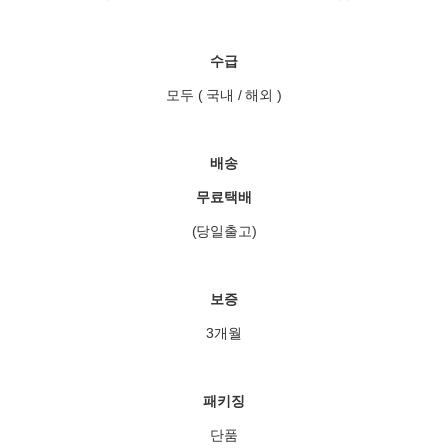
수급
모두 ( 국내 / 해외 )
배송
무료택배
(당일출고)
보증
3개월
패키징
단품