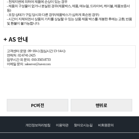
- 천재지변에 의하여 제품에 손상이 있는 경우
- 제품의 구성물이 없거나 분실된 경우(제품박스, 제품, 매뉴얼, 드라이버, 케이블, 제품보증서
등)
- 포장 상태가 구입 당시와 다른 경우(제품박스가 심하게 회손된 경우)
- 시간이 지체되면서 상품의 가치를 상실할 수 있는 상품 제품 박스를 개봉한 후에는 교환, 반품
및 환불이 불가능합니다.
+ AS 안내
고객센터 운영 : 09~18시 (점심시간 13~14시)
연락처 : 02-6741-2425
업무시간 외 문의 : 010-3503-8733
이메일 문의 :
saleserver@naver.com
PC버전
맨위로
개인정보처리방침
이용약관
찾아오시는길
비회원문의