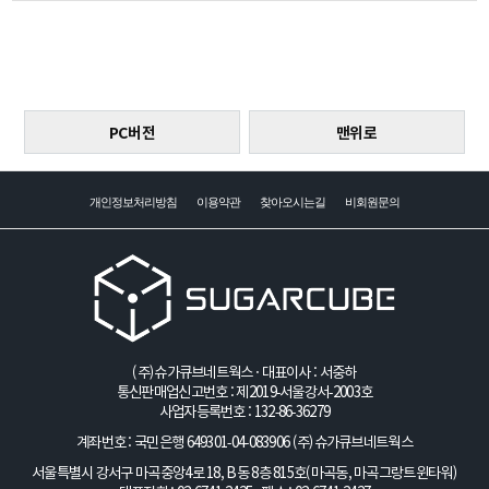
PC버전
맨위로
개인정보처리방침
이용약관
찾아오시는길
비회원문의
(주)슈가큐브네트웍스 · 대표이사 : 서중하
통신판매업신고번호 : 제2019-서울강서-2003호
사업자등록번호 : 132-86-36279
계좌번호 : 국민은행 649301-04-083906
(주)슈가큐브네트웍스
서울특별시 강서구 마곡중앙4로 18, B동 8층 815호(마곡동, 마곡그랑트윈타워)