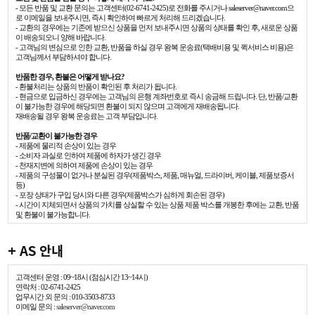
- 모든 반품 및 교환 문의는 고객센터(02-6741-2425)로 전화를 주시거나 saleserver@naver.com으
로 이메일을 보내주시면, 즉시 확인하여 빠르게 처리해 드리겠습니다.
- 교환의 경우에는 기존에 받으신 상품을 먼저 보내주시면 상품의 상태를 확인 후, 새로운 상품
이 배송되오니 양해 바랍니다.
- 고객님의 변심으로 인한 교환, 반품을 하실 경우 왕복 운송료(택배비용 및 퀵서비스 비용)은
고객님께서 부담하셔야 합니다.
반품한 경우, 환불은 어떻게 받나요?
- 환불처리는 상품의 반품이 확인된 후 처리가 됩니다.
- 현금으로 입금하신 경우에는 고객님의 은행 계좌번호로 즉시 송금해 드립니다. 단, 반품/교환
이 불가능한 경우에 해당되면 환불이 되지 않으며 고객에게 재배송됩니다.
재배송될 경우 왕복 운송료는 고객 부담입니다.
반품/교환이 불가능한 경우
- 제품에 물리적 손상이 있는 경우
- 소비자 과실로 인하여 제품에 하자가 생긴 경우
- 천재지변에 의하여 제품에 손상이 있는 경우
- 제품의 구성물이 없거나 분실된 경우(제품박스, 제품, 매뉴얼, 드라이버, 케이블, 제품보증서
등)
- 포장 상태가 구입 당시와 다른 경우(제품박스가 심하게 회손된 경우)
- 시간이 지체되면서 상품의 가치를 상실할 수 있는 상품 제품 박스를 개봉한 후에는 교환, 반품
및 환불이 불가능합니다.
+ AS 안내
고객센터 운영 : 09~18시 (점심시간 13~14시)
연락처 : 02-6741-2425
업무시간 외 문의 : 010-3503-8733
이메일 문의 :
saleserver@naver.com