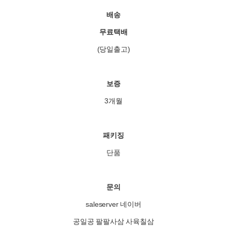
배송
무료택배
(당일출고)
보증
3개월
패키징
단품
문의
saleserver 네이버
공일공 팔팔사삼 사육칠삼